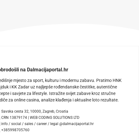
brodošli na Dalmacijaportal.hr
edišnje mjesto za sport, kulturu i modernu zabavu. Pratimo HNK
jduk i KK Zadar uz najljepše rođendanske čestitke, autentične
cepte i savjete za lifestyle. Istražite svijet zabave kroz stručne
diče za online casina, analize klađenja i aktualne loto rezultate.
Savska cesta 32, 10000, Zagreb, Croatia
CRN 13879174 | WEB CODING SOLUTIONS LTD
info / social / sales / career / legal @dalmacijaportal.hr
+385998705760