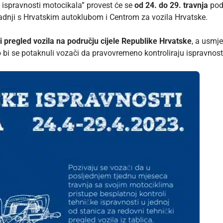
 ispravnosti motocikala” provest će se
od 24. do 29. travnja
pod 
dnji s Hrvatskim autoklubom i Centrom za vozila Hrvatske.
i pregled vozila na području cijele Republike Hrvatske
, a usmj
bi se potaknuli vozači da pravovremeno kontroliraju ispravnost 