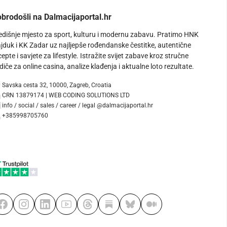
brodošli na Dalmacijaportal.hr
edišnje mjesto za sport, kulturu i modernu zabavu. Pratimo HNK
jduk i KK Zadar uz najljepše rođendanske čestitke, autentične
cepte i savjete za lifestyle. Istražite svijet zabave kroz stručne
diče za online casina, analize klađenja i aktualne loto rezultate.
Savska cesta 32, 10000, Zagreb, Croatia
CRN 13879174 | WEB CODING SOLUTIONS LTD
info / social / sales / career / legal @dalmacijaportal.hr
+385998705760