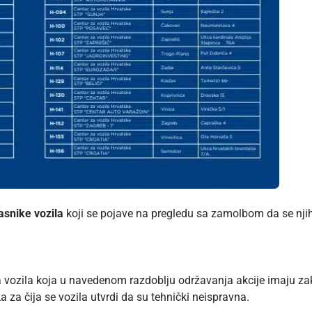
asnike vozila
koji se pojave na pregledu sa zamolbom da se njihov
eta vozila koja u navedenom razdoblju održavanja akcije imaju 
ka za čija se vozila utvrdi da su tehnički neispravna.