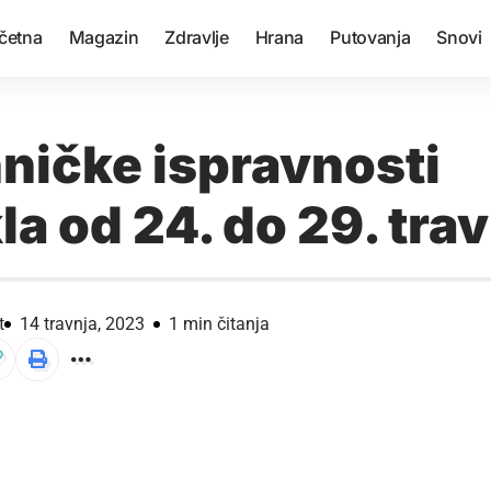
četna
Magazin
Zdravlje
Hrana
Putovanja
Snovi
hničke ispravnosti
a od 24. do 29. tra
t
14 travnja, 2023
1 min čitanja