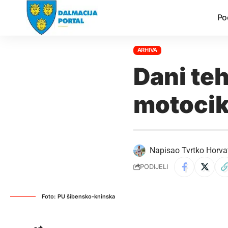
Po
ARHIVA
Dani te
motocikl
Napisao
Tvrtko Horva
PODIJELI
Foto: PU šibensko-kninska