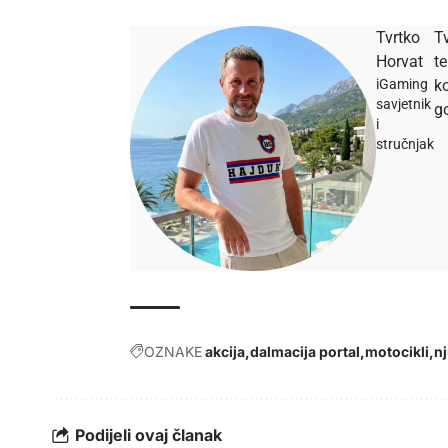
Tvrtko
Tv
Horvat
t
iGaming
ko
savjetnik
go
i
stručnjak
OZNAKE
akcija
dalmacija portal
motocikli
n
Podijeli ovaj članak