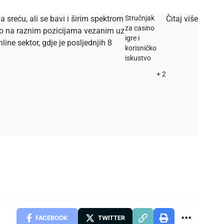
a sreću, ali se bavi i širim spektrom
Stručnjak
Čitaj više
za casino
dio na raznim pozicijama vezanim uz
igre i
ine sektor, gdje je posljednjih 8
korisničko
iskustvo
+ 2
FACEBOOK
TWITTER