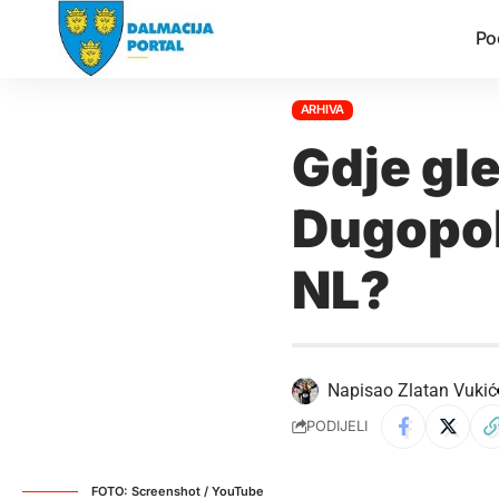
Po
ARHIVA
Gdje gle
Dugopolj
NL?
Napisao
Zlatan Vukić
PODIJELI
FOTO: Screenshot / YouTube