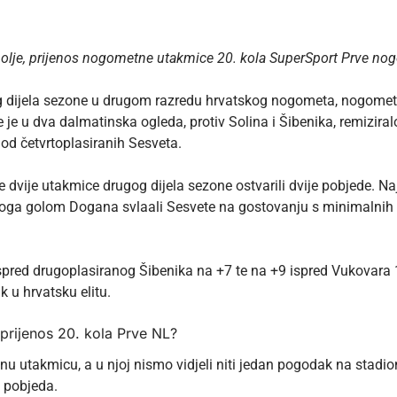
polje, prijenos nogometne utakmice 20. kola SuperSport Prve nog
nog dijela sezone u drugom razredu hrvatskog nogometa, nogome
e je u dva dalmatinska ogleda, protiv Solina i Šibenika, remizir
od četvrtoplasiranih Sesveta.
dvije utakmice drugog dijela sezone ostvarili dvije pobjede. Naj
oga golom Dogana svlaali Sesvete na gostovanju s minimalnih 
spred drugoplasiranog Šibenika na +7 te na +9 ispred Vukovara 
k u hrvatsku elitu.
 prijenos 20. kola Prve NL?
nu utakmicu, a u njoj nismo vidjeli niti jedan pogodak na stadio
 pobjeda.