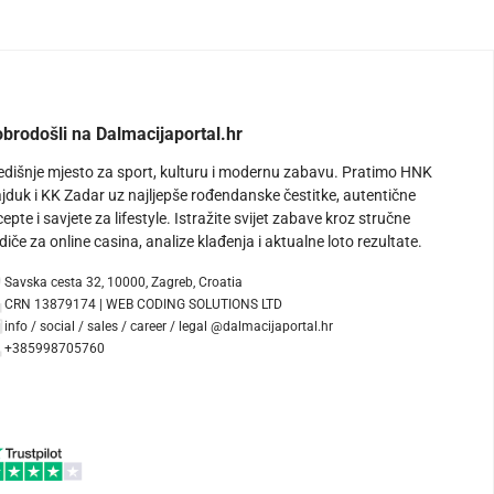
brodošli na Dalmacijaportal.hr
edišnje mjesto za sport, kulturu i modernu zabavu. Pratimo HNK
jduk i KK Zadar uz najljepše rođendanske čestitke, autentične
cepte i savjete za lifestyle. Istražite svijet zabave kroz stručne
diče za online casina, analize klađenja i aktualne loto rezultate.
Savska cesta 32, 10000, Zagreb, Croatia
CRN 13879174 | WEB CODING SOLUTIONS LTD
info / social / sales / career / legal @dalmacijaportal.hr
+385998705760