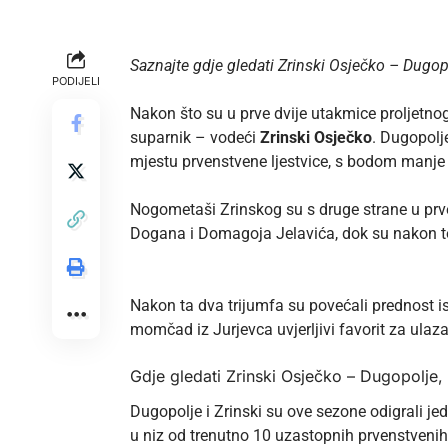
Saznajte gdje gledati Zrinski Osječko – Dugo
PODIJELI
Nakon što su u prve dvije utakmice proljet
suparnik – vodeći
Zrinski
Osječko
. Dugopolj
mjestu prvenstvene ljestvice, s bodom manje 
Nogometaši Zrinskog su s druge strane u prve 
Dogana i Domagoja Jelavića, dok su nakon t
Nakon ta dva trijumfa su povećali prednost i
momčad iz Jurjevca uvjerljivi favorit za ulaza
Gdje gledati Zrinski Osječko – Dugopolje,
Dugopolje i Zrinski su ove sezone odigrali jed
u niz od trenutno 10 uzastopnih prvenstvenih