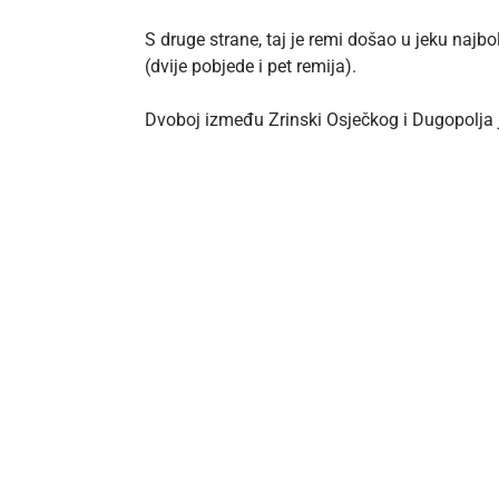
S druge strane, taj je remi došao u jeku naj
(dvije pobjede i pet remija).
Dvoboj između Zrinski Osječkog i Dugopolja j