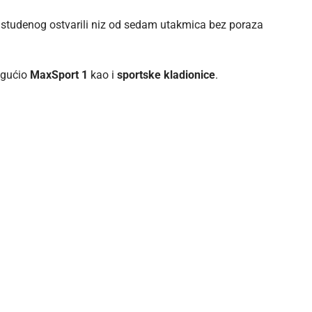
ka studenog ostvarili niz od sedam utakmica bez poraza
mogućio
MaxSport 1
kao i
sportske kladionice
.