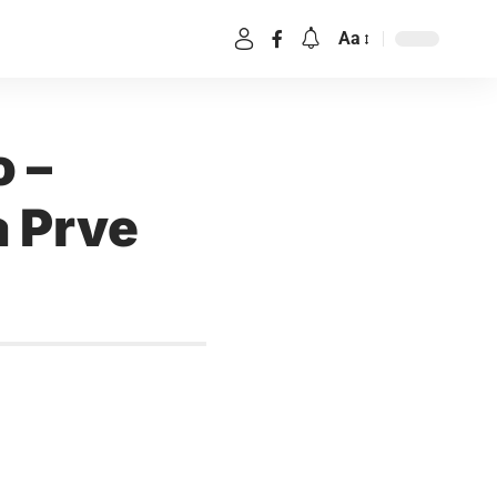
Aa
o –
a Prve