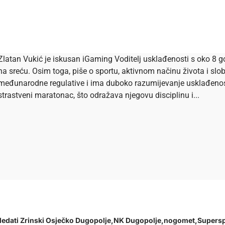
Zlatan Vukić je iskusan iGaming Voditelj usklađenosti s oko 8 go
na sreću. Osim toga, piše o sportu, aktivnom načinu života i s
međunarodne regulative i ima duboko razumijevanje usklađenosti 
strastveni maratonac, što odražava njegovu disciplinu i...
ledati Zrinski Osječko Dugopolje
NK Dugopolje
nogomet
Supersp