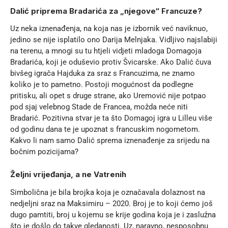
Dalić priprema Bradarića za „njegove“ Francuze?
Uz neka iznenađenja, na koja nas je izbornik već naviknuo,
jedino se nije isplatilo ono Darija Melnjaka. Vidljivo najslabiji
na terenu, a mnogi su tu htjeli vidjeti mladoga Domagoja
Bradarića, koji je oduševio protiv Švicarske. Ako Dalić čuva
bivšeg igrača Hajduka za sraz s Francuzima, ne znamo
koliko je to pametno. Postoji mogućnost da podlegne
pritisku, ali opet s druge strane, ako Uremović nije potpao
pod sjaj velebnog Stade de Francea, možda neće niti
Bradarić. Pozitivna stvar je ta što Domagoj igra u Lilleu više
od godinu dana te je upoznat s francuskim nogometom.
Kakvo li nam samo Dalić sprema iznenađenje za srijedu na
bočnim pozicijama?
Željni vrijeđanja, a ne Vatrenih
Simbolična je bila brojka koja je označavala dolaznost na
nedjeljni sraz na Maksimiru – 2020. Broj je to koji ćemo još
dugo pamtiti, broj u kojemu se krije godina koja je i zaslužna
što je došlo do takve gledanosti. Uz, naravno, nesposobnu