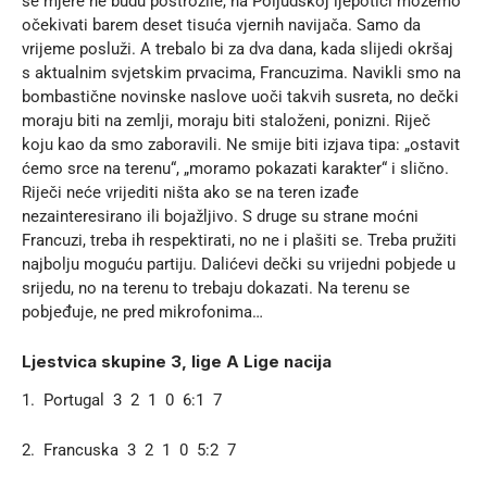
se mjere ne budu postrožile, na Poljudskoj ljepotici možemo
očekivati barem deset tisuća vjernih navijača. Samo da
vrijeme posluži. A trebalo bi za dva dana, kada slijedi okršaj
s aktualnim svjetskim prvacima, Francuzima. Navikli smo na
bombastične novinske naslove uoči takvih susreta, no dečki
moraju biti na zemlji, moraju biti staloženi, ponizni. Riječ
koju kao da smo zaboravili. Ne smije biti izjava tipa: „ostavit
ćemo srce na terenu“, „moramo pokazati karakter“ i slično.
Riječi neće vrijediti ništa ako se na teren izađe
nezainteresirano ili bojažljivo. S druge su strane moćni
Francuzi, treba ih respektirati, no ne i plašiti se. Treba pružiti
najbolju moguću partiju. Dalićevi dečki su vrijedni pobjede u
srijedu, no na terenu to trebaju dokazati. Na terenu se
pobjeđuje, ne pred mikrofonima…
Ljestvica skupine 3, lige A Lige nacija
1. Portugal 3 2 1 0 6:1 7
2. Francuska 3 2 1 0 5:2 7