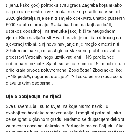
(lijenu, kako god) političku svitu grada Zagreba koja nikako
da poduzme nešto u vezi maksimirskog stadiona. Više od
2020 gledatelja nije se niti smjelo očekivati, unatoč puštenih
6000 karata u prodaju. Svaka čast onima koji su došli,
usprkos dosadnoj i na trenutke jakoj kiši te neugodnom
vjetru. Klub navijača Mi Hrvati pravio je odličan štimung na
sjevernoj tribini, a njihovo navijanje nije moglo omesti niti
20-ak mladića koji nisu stigli na Maksimir pratiti i uživati u
predstavi Vatrenih, nego uzvikivati anti-HNS parole, već
dobro nam poznate. Sjatili su se na tribinu u 15. minuti, otišli
prije kraja prvoga poluvremena. Zbog čega? Zbog nekoliko:
„HNS pede*i, nogomet ste sjeb*li“? Teško ćemo ikada ući u
glavu takvim osobama…
Djela pobjeđuju, ne riječi
Sve u svemu, bili su to uvjeti na koje nismo navikli u
dvobojima hrvatske reprezentacije. I mogli bi potrajati, ako
će se igrati u glavnom gradu. Nadamo se drugačijem dekoru
za mjesec dana na utakmici s Portugalcima na Poljudu. Ako