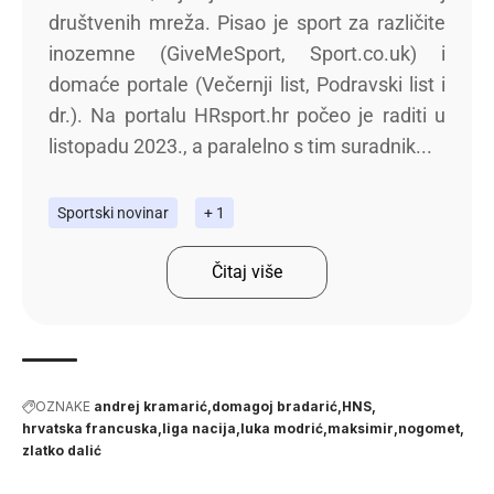
društvenih mreža. Pisao je sport za različite
inozemne (GiveMeSport, Sport.co.uk) i
domaće portale (Večernji list, Podravski list i
dr.). Na portalu HRsport.hr počeo je raditi u
listopadu 2023., a paralelno s tim suradnik...
Sportski novinar
+ 1
Čitaj više
OZNAKE
andrej kramarić
domagoj bradarić
HNS
hrvatska francuska
liga nacija
luka modrić
maksimir
nogomet
zlatko dalić