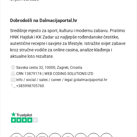
Dobrodošli na Dalmacijaportal.hr
Središnje mjesto za sport, kulturu i modernu zabavu. Pratimo
HNK Hajduk i KK Zadar uz najljepše rođendanske čestitke,
autentične recepte i savjete za lifestyle. Istražite svijet zabave
kroz stručne vodiče za online casina, analize klađenja i
aktualne loto rezultate.
Savska cesta 32, 10000, Zagreb, Croatia
CRN 13879174 | WEB CODING SOLUTIONS LTD
info / social / sales / career / legal @dalmacijaportal.hr
+385998705760