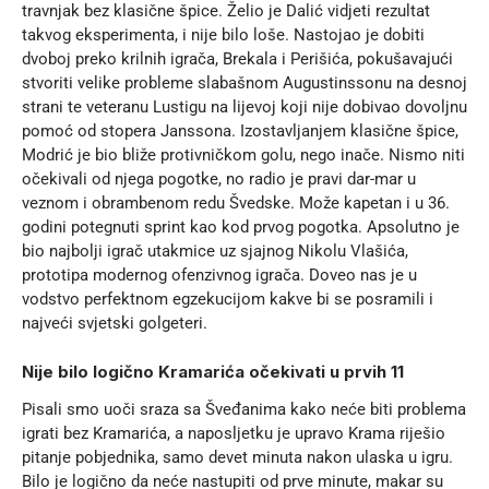
travnjak bez klasične špice. Želio je Dalić vidjeti rezultat
takvog eksperimenta, i nije bilo loše. Nastojao je dobiti
dvoboj preko krilnih igrača, Brekala i Perišića, pokušavajući
stvoriti velike probleme slabašnom Augustinssonu na desnoj
strani te veteranu Lustigu na lijevoj koji nije dobivao dovoljnu
pomoć od stopera Janssona. Izostavljanjem klasične špice,
Modrić je bio bliže protivničkom golu, nego inače. Nismo niti
očekivali od njega pogotke, no radio je pravi dar-mar u
veznom i obrambenom redu Švedske. Može kapetan i u 36.
godini potegnuti sprint kao kod prvog pogotka. Apsolutno je
bio najbolji igrač utakmice uz sjajnog Nikolu Vlašića,
prototipa modernog ofenzivnog igrača. Doveo nas je u
vodstvo perfektnom egzekucijom kakve bi se posramili i
najveći svjetski golgeteri.
Nije bilo logično Kramarića očekivati u prvih 11
Pisali smo uoči sraza sa Šveđanima kako neće biti problema
igrati bez Kramarića, a naposljetku je upravo Krama riješio
pitanje pobjednika, samo devet minuta nakon ulaska u igru.
Bilo je logično da neće nastupiti od prve minute, makar su