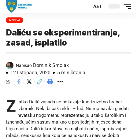
Aa
ARHIVA
Daliću se eksperimentiranje,
zasad, isplatilo
Dominik Smolak
Napisao
12 listopada, 2020
5 min čitanja
Z
latko Dalić zasada se pokazuje kao izuzetno hrabar
izbornik. Neki bi čak rekli i – lud. Nismo navikli gledati
hrvatsku nogometnu reprezentaciju u tako šarolikim i
iznenađujućim sastavima kao u posljednjih mjesec dana.
Ligu nacija Dalić iskorištava na najbolji način, isprobavajući
mlada, neiskusna lica koja će na iskustvu najviše dobiti