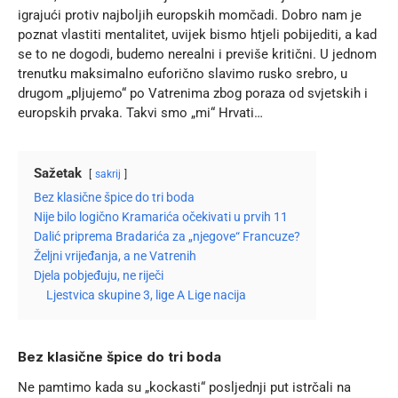
igrajući protiv najboljih europskih momčadi. Dobro nam je
poznat vlastiti mentalitet, uvijek bismo htjeli pobijediti, a kad
se to ne dogodi, budemo nerealni i previše kritični. U jednom
trenutku maksimalno euforično slavimo rusko srebro, u
drugom „pljujemo“ po Vatrenima zbog poraza od svjetskih i
europskih prvaka. Takvi smo „mi“ Hrvati…
Sažetak
sakrij
Bez klasične špice do tri boda
Nije bilo logično Kramarića očekivati u prvih 11
Dalić priprema Bradarića za „njegove“ Francuze?
Željni vrijeđanja, a ne Vatrenih
Djela pobjeđuju, ne riječi
Ljestvica skupine 3, lige A Lige nacija
Bez klasične špice do tri boda
Ne pamtimo kada su „kockasti“ posljednji put istrčali na