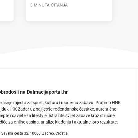
3 MINUTA ČITANJA
brodošli na Dalmacijaportal.hr
edišnje mjesto za sport, kulturu i modernu zabavu. Pratimo HNK
jduk i KK Zadar uz najljepše rođendanske čestitke, autentične
cepte i savjete za lifestyle. Istražite svijet zabave kroz stručne
diče za online casina, analize klađenja i aktualne loto rezultate.
Savska cesta 32, 10000, Zagreb, Croatia