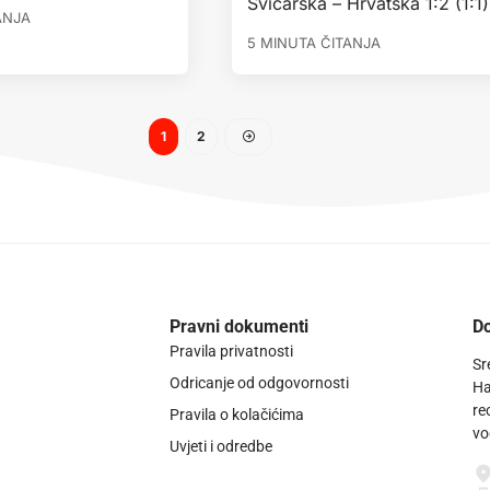
Švicarska – Hrvatska 1:2 (1:1)
ANJA
5 MINUTA ČITANJA
1
2
Pravni dokumenti
Do
Pravila privatnosti
Sr
Odricanje od odgovornosti
Ha
re
Pravila o kolačićima
vo
Uvjeti i odredbe