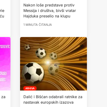
Nakon loše predstave protiv
rie
Messija i društva, bivši vratar
eću
Hajduka preselio na klupu
1 MINUTA ČITANJA
ARHIVA
 za
Dalić i Bišćan odabrali ratnike za
nastavak europskih izazova