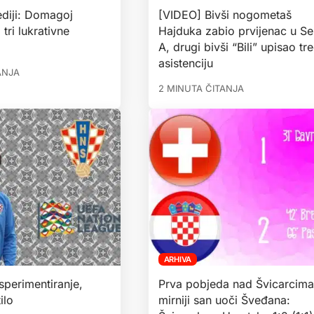
ediji: Domagoj
[VIDEO] Bivši nogometaš
tri lukrativne
Hajduka zabio prvijenac u Se
A, drugi bivši “Bili” upisao tr
asistenciju
ANJA
2 MINUTA ČITANJA
ARHIVA
sperimentiranje,
Prva pobjeda nad Švicarcima
ilo
mirniji san uoči Šveđana: