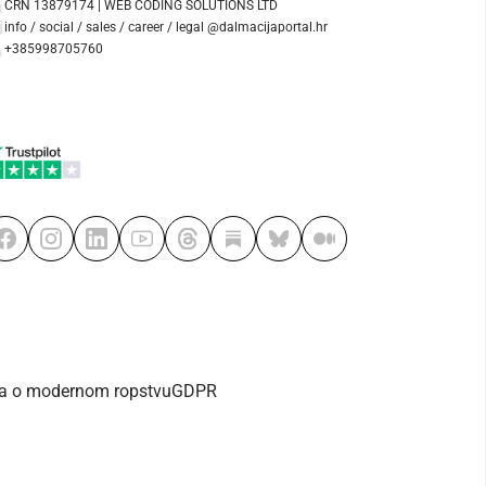
CRN 13879174 | WEB CODING SOLUTIONS LTD
info / social / sales / career / legal @dalmacijaportal.hr
+385998705760
va o modernom ropstvu
GDPR