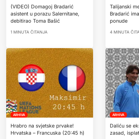
(VIDEO) Domagoj Bradarić
Talijanski m
asistent u porazu Salernitane,
Bradarić ima 
debitirao Toma Bašić
ponude
1 MINUTA ČITANJA
4 MINUTA ČIT
ARHIVA
ARHIVA
Hrabro na svjetske prvake!
Daliću se ek
Hrvatska – Francuska (20:45 h)
zasad, isplat