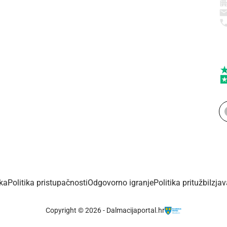
ika
Politika pristupačnosti
Odgovorno igranje
Politika pritužbi
Izja
Copyright © 2026 - Dalmacijaportal.hr