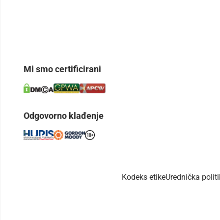
Mi smo certificirani
Odgovorno klađenje
Kodeks etike
Urednička polit