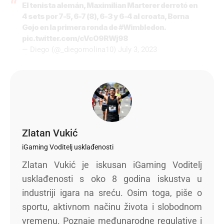
El tenista alemán, Maximilian Marterer derrotó en
4 sets por 7-5, 6-7 (8), 6-3 y 6-4 al croata, Borna
Gojo en la primera ronda de
#Wimbledon
.
pic.twitter.com/cVc09RWj98
— Diego (@_diegomolina10)
July 3, 2023
Zlatan Vukić
iGaming Voditelj usklađenosti
Zlatan Vukić je iskusan iGaming Voditelj
usklađenosti s oko 8 godina iskustva u
industriji igara na sreću. Osim toga, piše o
sportu, aktivnom načinu života i slobodnom
vremenu. Poznaje međunarodne regulative i