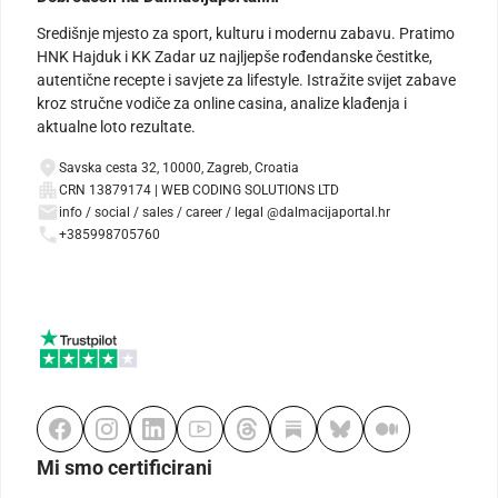
Središnje mjesto za sport, kulturu i modernu zabavu. Pratimo
HNK Hajduk i KK Zadar uz najljepše rođendanske čestitke,
autentične recepte i savjete za lifestyle. Istražite svijet zabave
kroz stručne vodiče za online casina, analize klađenja i
aktualne loto rezultate.
Savska cesta 32, 10000, Zagreb, Croatia
CRN 13879174 | WEB CODING SOLUTIONS LTD
info / social / sales / career / legal @dalmacijaportal.hr
+385998705760
Mi smo certificirani