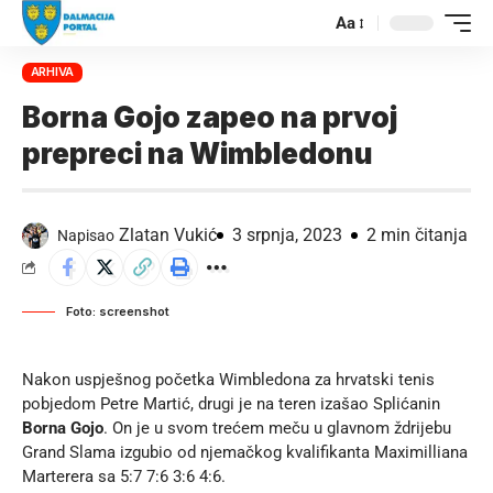
Aa
ARHIVA
Borna Gojo zapeo na prvoj
prepreci na Wimbledonu
Zlatan Vukić
3 srpnja, 2023
2 min čitanja
Napisao
Foto: screenshot
Nakon uspješnog početka Wimbledona za hrvatski tenis
pobjedom Petre Martić, drugi je na teren izašao Splićanin
Borna Gojo
. On je u svom trećem meču u glavnom ždrijebu
Grand Slama izgubio od njemačkog kvalifikanta Maximilliana
Marterera sa 5:7 7:6 3:6 4:6.