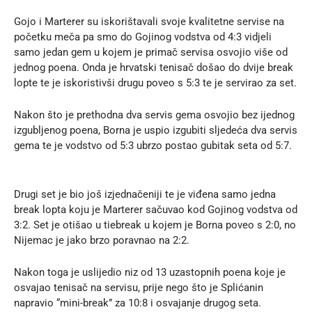
Gojo i Marterer su iskorištavali svoje kvalitetne servise na
početku meča pa smo do Gojinog vodstva od 4:3 vidjeli
samo jedan gem u kojem je primač servisa osvojio više od
jednog poena. Onda je hrvatski tenisač došao do dvije break
lopte te je iskoristivši drugu poveo s 5:3 te je servirao za set.
Nakon što je prethodna dva servis gema osvojio bez ijednog
izgubljenog poena, Borna je uspio izgubiti sljedeća dva servis
gema te je vodstvo od 5:3 ubrzo postao gubitak seta od 5:7.
Drugi set je bio još izjednačeniji te je viđena samo jedna
break lopta koju je Marterer sačuvao kod Gojinog vodstva od
3:2. Set je otišao u tiebreak u kojem je Borna poveo s 2:0, no
Nijemac je jako brzo poravnao na 2:2.
Nakon toga je uslijedio niz od 13 uzastopnih poena koje je
osvajao tenisač na servisu, prije nego što je Splićanin
napravio “mini-break” za 10:8 i osvajanje drugog seta.