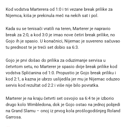
Kod vodstva Marterera od 1:0 i tri vezane break prilike za
Nijemca, kiša je prekinula meč na nekih sat i pol.
Kada su se tenisači vratili na teren, Marterer je napravio
break za 2:0, a kod 3:0 je imao nove četiri break prilike, no
Gojo ih je spasio. U konačnici, Nijemac je suvereno sačuvao
tu prednost te je treći set dobio sa 6:3.
Gojo je prvi došao do prilika za oduzimanje servisa u
četvrtom setu, no Marterer je spasio dvije break prilike kod
vodstva Splićanina od 1:0. Propustio je Gojo break priliku i
kod 2:1, a kazna je ubrzo uslijedila jer mu je Nijemac oduzeo
servis kod rezultat od 2:2 i više nije bilo povratka.
Marterer je na kraju četvrti set osvojio sa 6:4 te je izborio
drugo kolo Wimbledona, dok je Gojo ostao na jednoj pobjedi
na Grand Slamu – onoj iz prvog kola prošlogodišnjeg Roland
Garrosa.