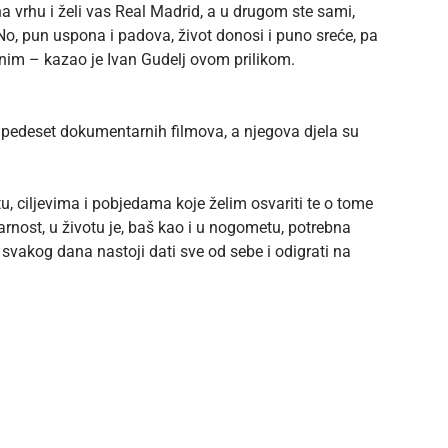
 na vrhu i želi vas Real Madrid, a u drugom ste sami,
 No, pun uspona i padova, život donosi i puno sreće, pa
snim – kazao je Ivan Gudelj ovom prilikom.
eko pedeset dokumentarnih filmova, a njegova djela su
 ciljevima i pobjedama koje želim osvariti te o tome
arnost, u životu je, baš kao i u nogometu, potrebna
svakog dana nastoji dati sve od sebe i odigrati na