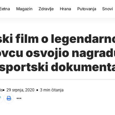
četna
Magazin
Zdravlje
Hrana
Putovanja
Snovi
ski film o legendar
vcu osvojio nagrad
i sportski dokument
is
29 srpnja, 2020
3 min čitanja