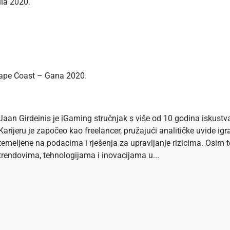
ula 2020.
Cape Coast – Gana 2020.
Jaan Girdeinis je iGaming stručnjak s više od 10 godina iskustva 
Karijeru je započeo kao freelancer, pružajući analitičke uvide igr
temeljene na podacima i rješenja za upravljanje rizicima. Osim t
trendovima, tehnologijama i inovacijama u...