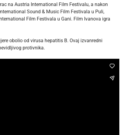
ac na Austria International Film Festivalu, a nakon
International Sound & Music Film Festivala u Puli,
International Film Festivala u Gani. Film Ivanova igra
re obolio od virusa hepatitis B. Ovaj izvanredni
evidljivog protivnika.