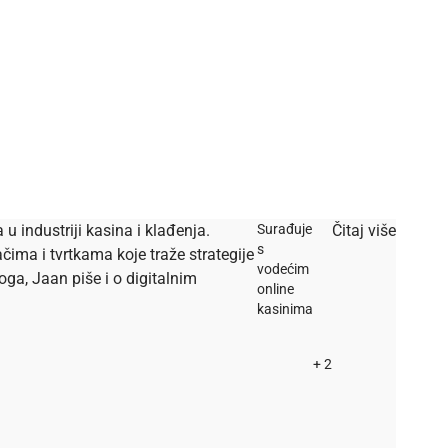
u industriji kasina i klađenja.
Surađuje
Čitaj više
s
ačima i tvrtkama koje traže strategije
vodećim
oga, Jaan piše i o digitalnim
online
kasinima
+ 2