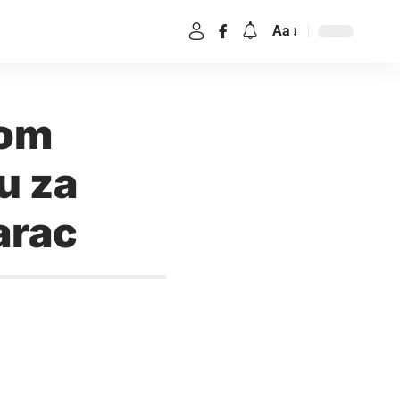
Aa
nom
u za
arac