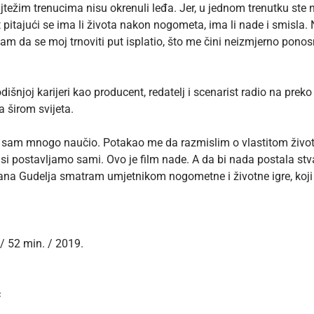
u najtežim trenucima nisu okrenuli leđa. Jer, u jednom trenutku ste
t pitajući se ima li života nakon nogometa, ima li nade i smisla.
m da se moj trnoviti put isplatio, što me čini neizmjerno pono
dišnjoj karijeri kao producent, redatelj i scenarist radio na pr
a širom svijeta.
 sam mnogo naučio. Potakao me da razmislim o vlastitom životu,
e si postavljamo sami. Ovo je film nade. A da bi nada postala stv
Ivana Gudelja smatram umjetnikom nogometne i životne igre, koji 
 / 52 min. / 2019.
c