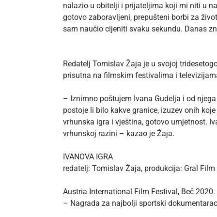
nalazio u obitelji i prijateljima koji mi niti 
gotovo zaboravljeni, prepušteni borbi za živo
sam naučio cijeniti svaku sekundu. Danas zna
Redatelj Tomislav Žaja je u svojoj tridesetogo
prisutna na filmskim festivalima i televizijam
– Iznimno poštujem Ivana Gudelja i od njega
postoje li bilo kakve granice, izuzev onih koj
vrhunska igra i vještina, gotovo umjetnost. 
vrhunskoj razini – kazao je Žaja.
IVANOVA IGRA
redatelj: Tomislav Žaja, produkcija: Gral Film
Austria International Film Festival, Beč 2020.
– Nagrada za najbolji sportski dokumentara