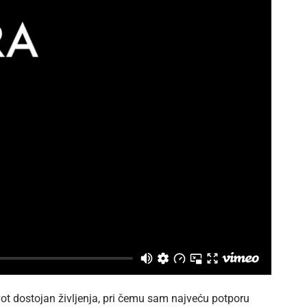
vot dostojan življenja, pri čemu sam najveću potporu