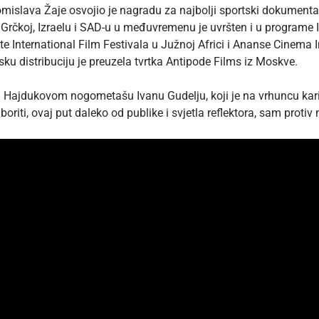
omislava Žaje osvojio je nagradu za najbolji sportski dokumentar
i, Grčkoj, Izraelu i SAD-u u međuvremenu je uvršten i u programe 
te International Film Festivala u Južnoj Africi i Ananse Cinema 
sku distribuciju je preuzela tvrtka Antipode Films iz Moskve.
m Hajdukovom nogometašu Ivanu Gudelju, koji je na vrhuncu karije
riti, ovaj put daleko od publike i svjetla reflektora, sam protiv n