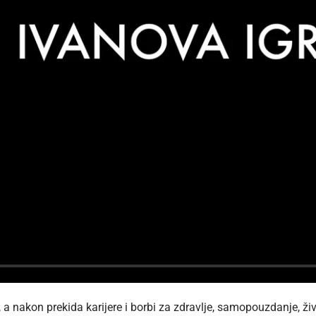
a nakon prekida karijere i borbi za zdravlje, samopouzdanje, ži