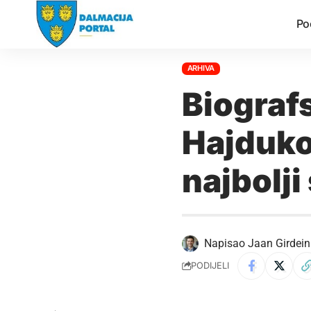
Po
ARHIVA
Biograf
Hajduko
najbolj
Napisao
Jaan Girdein
PODIJELI