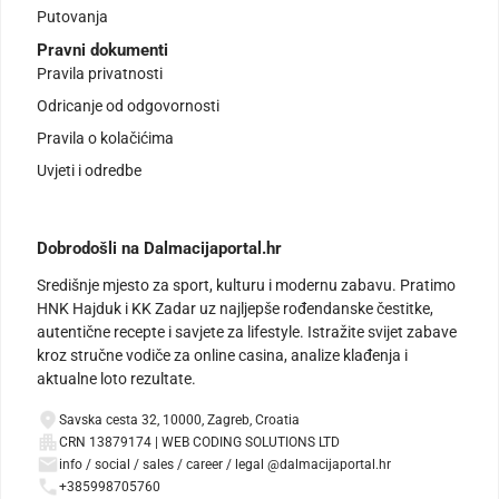
Putovanja
Pravni dokumenti
Pravila privatnosti
Odricanje od odgovornosti
Pravila o kolačićima
Uvjeti i odredbe
Dobrodošli na Dalmacijaportal.hr
Središnje mjesto za sport, kulturu i modernu zabavu. Pratimo
HNK Hajduk i KK Zadar uz najljepše rođendanske čestitke,
autentične recepte i savjete za lifestyle. Istražite svijet zabave
kroz stručne vodiče za online casina, analize klađenja i
aktualne loto rezultate.
Savska cesta 32, 10000, Zagreb, Croatia
CRN 13879174 | WEB CODING SOLUTIONS LTD
info / social / sales / career / legal @dalmacijaportal.hr
+385998705760