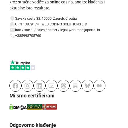
kroz stručne vodiče za online casina, analize klađenja i
aktualne loto rezultate.
Savska cesta 32, 10000, Zagreb, Croatia
CRN 13879174 | WEB CODING SOLUTIONS LTD
info / social / sales / career / legal @dalmacijaportal.hr
+385998705760
Mi smo certificirani
Odgovorno klađenje