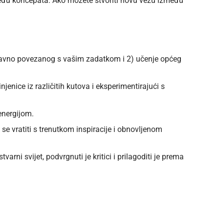
eđu koncepata. Ako možete stvoriti novu vezu između
izravno povezanog s vašim zadatkom i 2) učenje općeg
njenice iz različitih kutova i eksperimentirajući s
energijom.
 se vratiti s trenutkom inspiracije i obnovljenom
stvarni svijet, podvrgnuti je kritici i prilagoditi je prema