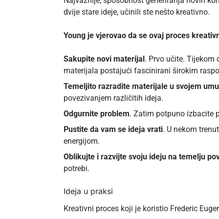
Najvažnije, sposobnost generiranja novih k
dvije stare ideje, učinili ste nešto kreativno.
Young je vjerovao da se ovaj proces kreativ
Sakupite novi materijal
. Prvo učite. Tijeko
materijala postajući fascinirani širokim ras
Temeljito razradite materijale u svojem umu
povezivanjem različitih ideja.
Odgurnite problem
. Zatim potpuno izbacite 
Pustite da vam se ideja vrati
. U nekom trenut
energijom.
Oblikujte i razvijte svoju ideju na temelju po
potrebi.
Ideja u praksi
Kreativni proces koji je koristio Frederic Euge