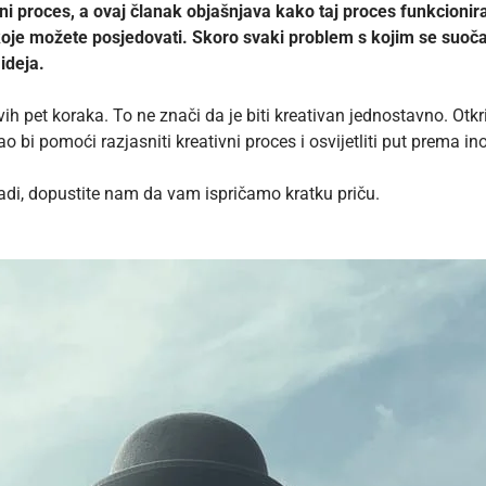
ivni proces, a ovaj članak objašnjava kako taj proces funkcioni
 koje možete posjedovati. Skoro svaki problem s kojim se suočav
 ideja.
vih pet koraka. To ne znači da je biti kreativan jednostavno. Otk
o bi pomoći razjasniti kreativni proces i osvijetliti put prema in
adi, dopustite nam da vam ispričamo kratku priču.