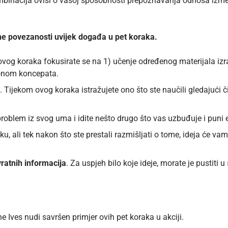
ombinacija ovisi o vašoj sposobnosti prepoznavanja odnosa izm
ne povezanosti uvijek događa u pet koraka.
m ovog koraka fokusirate se na 1) učenje određenog materijala 
ponom koncepata.
. Tijekom ovog koraka istražujete ono što ste naučili gledajući či
problem iz svog uma i idite nešto drugo što vas uzbuđuje i puni 
ku, ali tek nakon što ste prestali razmišljati o tome, ideja će vam
vratnih informacija
. Za uspjeh bilo koje ideje, morate je pustiti u 
ne Ives nudi savršen primjer ovih pet koraka u akciji.