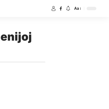
Aa
enijoj