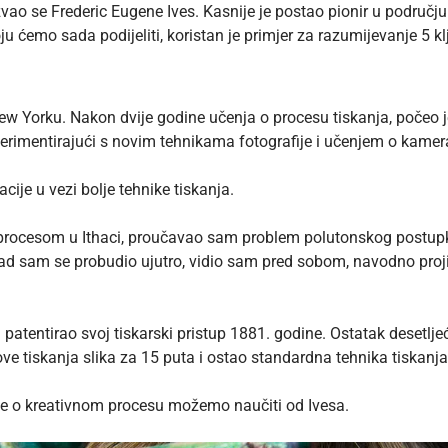
 zvao se
Frederic Eugene Ives
. Kasnije je postao pionir u području
ju ćemo sada podijeliti, koristan je primjer za razumijevanje 5 
New Yorku. Nakon dvije godine učenja o procesu tiskanja, počeo je
perimentirajući s novim tehnikama fotografije i učenjem o kamer
cije u vezi bolje tehnike tiskanja.
procesom u Ithaci, proučavao sam problem polutonskog postupka”
ad sam se probudio ujutro, vidio sam pred sobom, navodno proji
t i patentirao svoj tiskarski pristup 1881. godine. Ostatak desetl
ove tiskanja slika za 15 puta i ostao standardna tehnika tiskanja
e o kreativnom procesu možemo naučiti od Ivesa.