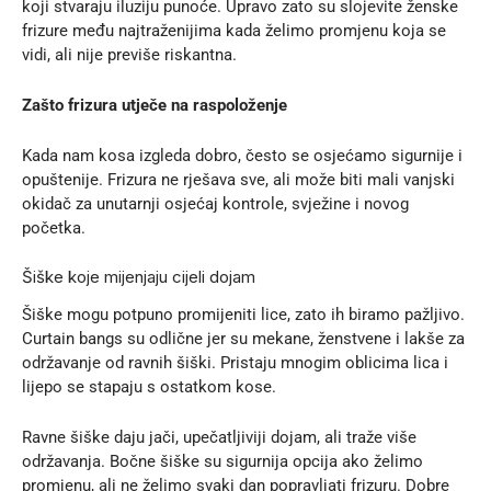
koji stvaraju iluziju punoće. Upravo zato su slojevite ženske
frizure među najtraženijima kada želimo promjenu koja se
vidi, ali nije previše riskantna.
Zašto frizura utječe na raspoloženje
Kada nam kosa izgleda dobro, često se osjećamo sigurnije i
opuštenije. Frizura ne rješava sve, ali može biti mali vanjski
okidač za unutarnji osjećaj kontrole, svježine i novog
početka.
Šiške koje mijenjaju cijeli dojam
Šiške mogu potpuno promijeniti lice, zato ih biramo pažljivo.
Curtain bangs su odlične jer su mekane, ženstvene i lakše za
održavanje od ravnih šiški. Pristaju mnogim oblicima lica i
lijepo se stapaju s ostatkom kose.
Ravne šiške daju jači, upečatljiviji dojam, ali traže više
održavanja. Bočne šiške su sigurnija opcija ako želimo
promjenu, ali ne želimo svaki dan popravljati frizuru. Dobre