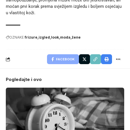
moćan prvi korak prema svježijem izgledu i boljem osjećaju
u vlastitoj koži.
OZNAKE
frizure
izgled
look
moda
žene
FACEBOOK
Pogledajte i ovo