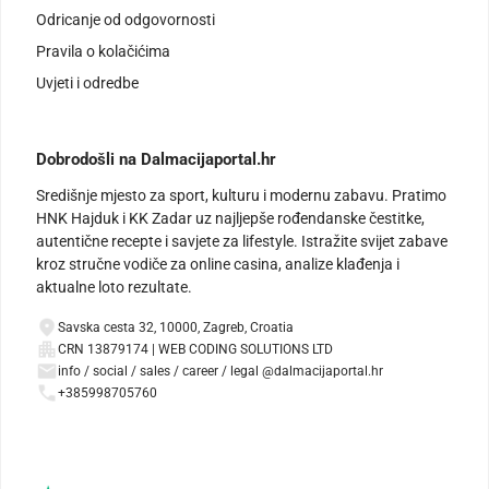
Odricanje od odgovornosti
Pravila o kolačićima
Uvjeti i odredbe
Dobrodošli na Dalmacijaportal.hr
Središnje mjesto za sport, kulturu i modernu zabavu. Pratimo
HNK Hajduk i KK Zadar uz najljepše rođendanske čestitke,
autentične recepte i savjete za lifestyle. Istražite svijet zabave
kroz stručne vodiče za online casina, analize klađenja i
aktualne loto rezultate.
Savska cesta 32, 10000, Zagreb, Croatia
CRN 13879174 | WEB CODING SOLUTIONS LTD
info / social / sales / career / legal @dalmacijaportal.hr
+385998705760