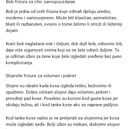
Bob frizura za chic samopouzdanje
Bob je jedna od onih frizura koje odmah djeluju uredno,
moderno i samouvjereno. Može biti klasičan, asimetričan,
blunt ili razbarušen, ovisno o tome želimo li stroži ili ležerniji
dojam.
Kraći bob naglašava vrat i čeljust, dok duži bob, odnosno lob,
daje više sigurnosti onima koji se ne žele odreći duljine. To
je odličan izbor za žene koje žele izgledati sređeno bez puno
kompliciranja.
Slojevite frizure za volumen i pokret
Slojevi su idealni kada kosa izgleda teško, beživotno ili
spušteno. Dobro ošišani slojevi daju volumen, pokret i
prirodniji pad kose. Posebno su korisni kod guste kose jer
skidaju težinu, ali i kod tanke kose ako se naprave pažljivo.
Kod tanke kose važno je ne pretjerati sa slojevima jer kosa
može izgledati rjeđe. Bolji izbor su mekani, diskretni slojevi