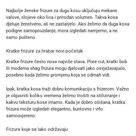
Najbolje ženske frizure za dugu kosu uključuju mekane
valove, slojeve oko lica i prirodan volumen. Takva kosa
djeluje ženstveno, ali ne zastarjelo. Ako želimo da duga kosa
podigne samopouzdanje, mora izgledati namjerno, a ne
samo pušteno.
Kratke frizure za hrabar novi početak
Kratke frizure često nose najviše stava. Pixie cut, kratki bob
ili moderna shag frizura mogu djelovati jako osvježavajuće,
posebno kada želimo promjenu koja se odmah vidi.
Ipak, kratka kosa traži dobru komunikaciju s frizerom. Važno
je objasniti koliko vremena želimo trošiti na stiliziranje i
kakvu teksturu kose imamo. Kada je dobro ošišana, kratka
frizura može izgledati elegantno, buntovno i vrlo
samouvjereno.
Frizure koje se lako održavaju