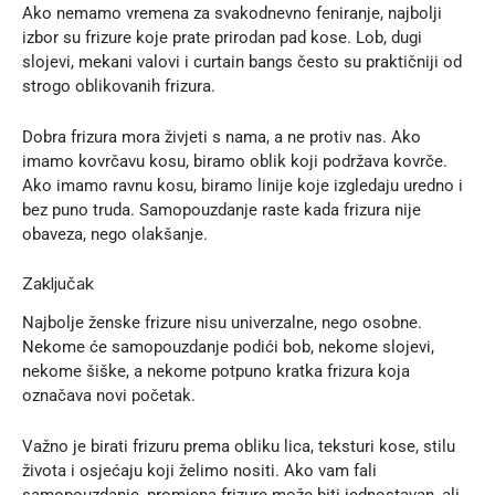
Ako nemamo vremena za svakodnevno feniranje, najbolji
izbor su frizure koje prate prirodan pad kose. Lob, dugi
slojevi, mekani valovi i curtain bangs često su praktičniji od
strogo oblikovanih frizura.
Dobra frizura mora živjeti s nama, a ne protiv nas. Ako
imamo kovrčavu kosu, biramo oblik koji podržava kovrče.
Ako imamo ravnu kosu, biramo linije koje izgledaju uredno i
bez puno truda. Samopouzdanje raste kada frizura nije
obaveza, nego olakšanje.
Zaključak
Najbolje ženske frizure nisu univerzalne, nego osobne.
Nekome će samopouzdanje podići bob, nekome slojevi,
nekome šiške, a nekome potpuno kratka frizura koja
označava novi početak.
Važno je birati frizuru prema obliku lica, teksturi kose, stilu
života i osjećaju koji želimo nositi.
Ako vam fali
samopouzdanje
, promjena frizure može biti jednostavan, ali