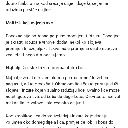
dobro funkcionira kod srednje duge i duge kose jer ne
oduzima previše duljine.
Mali trik koji mijenja sve
Ponekad nije potrebno potpuno promijeniti frizuru. Dovoljno
je skratiti ispucale vrhove, dodati nekoliko slojeva ili
promijeniti razdjeljak. Takve male promjene često naprave
veći efekt nego što očekujemo.
Najbolje ženske frizure prema obliku lica
Najbolje ženske frizure biramo prema tome što želimo
naglasiti, a što omekšati. Okruglom licu često pristaju duži
slojevi i frizure koje vizualno izdužuju lice. Ovalno lice može
nositi gotovo sve, od boba do duge kose. Četvrtasto lice voli
mekše linije, valove i slojeve oko čeljusti.
Kod srcolikog lica dobro izgledaju frizure koje dodaju
volumen oko donjeg dijela lica, primjerice lob ili kosa do