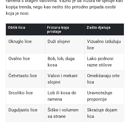
ramena s blagim valovima. Važno je da frizura ne djeluje kao
kopija trenda, nego kao nešto što prirodno pripada osobi
koja je nosi.
Oblik lica
Frizura koja
Zašto djeluje
pristaje
Okruglo lice
Duži slojevi
Vizualno izdužuju
lice
Ovalno lice
Bob, lob, duga
Lako podnosi
kosa
razne stilove
Četvrtasto lice
Valovi i mekani
Omekšavaju crte
slojevi
lica
Srcoliko lice
Lob ili kosa do
Uravnotežuje
ramena
proporcije
Duguljasto lice
Šiške i volumen
Skraćuje dojam
sa strane
lica