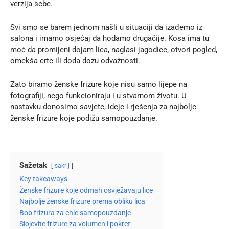
verzija sebe.
Svi smo se barem jednom našli u situaciji da izađemo iz
salona i imamo osjećaj da hodamo drugačije. Kosa ima tu
moć da promijeni dojam lica, naglasi jagodice, otvori pogled,
omekša crte ili doda dozu odvažnosti.
Zato biramo ženske frizure koje nisu samo lijepe na
fotografiji, nego funkcioniraju i u stvarnom životu. U
nastavku donosimo savjete, ideje i rješenja za
najbolje
ženske frizure
koje podižu samopouzdanje.
Sažetak
sakrij
Key takeaways
Ženske frizure koje odmah osvježavaju lice
Najbolje ženske frizure prema obliku lica
Bob frizura za chic samopouzdanje
Slojevite frizure za volumen i pokret