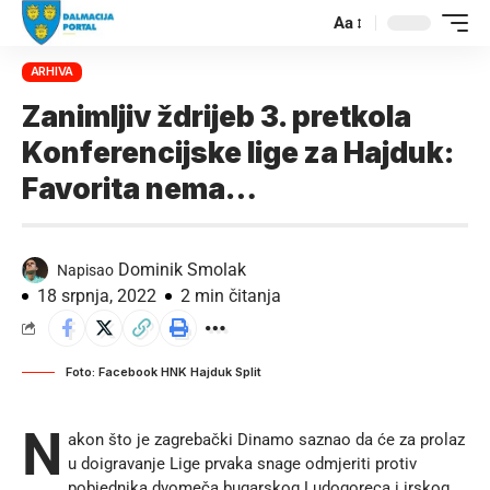
Aa
ARHIVA
Zanimljiv ždrijeb 3. pretkola
Konferencijske lige za Hajduk:
Favorita nema…
Dominik Smolak
Napisao
18 srpnja, 2022
2 min čitanja
Foto: Facebook HNK Hajduk Split
N
akon što je zagrebački Dinamo saznao da će za prolaz
u doigravanje Lige prvaka snage odmjeriti protiv
pobjednika dvomeča bugarskog Ludogoreca i irskog