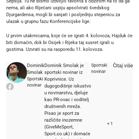
Sepsija. Tu ne bismo izdvojili favorita s obzirom na to da ga
nema, ali ako Riječani uspiju apsolvirati švedskog
Djurgardensa, mogli bi sanjati i posljednju stepenicu za
ulazak u grupnu fazu Konferencijske lige.
U prvim utakmicama, koje će se igrati 4. kolovoza, Hajduk će
biti domaćin, dok bi Osijek i Rijeka taj susret igrali u
gostima. Uzvrati su na rasporedu 11. kolovoza.
Dominik
Dominik Smolak je
Sportski
Čitaj više
novinar
Smolak
sportski novinar iz
Sportski
Koprivnice. Uz
novinar
dugogodišnje iskustvo
u novinarstvu, djeluje
kao PR-ovac i voditelj
društvenih mreža.
Pisao je sport za
različite inozemne
+ 1
(GiveMeSport,
Sport.co.uk) i domaće