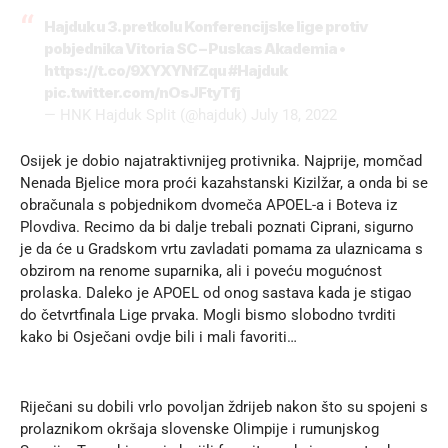
Hajduk u 3. pretkolu Konferencijske lige protiv
pobjednika Vitoria SC – Puskas Akademia •
https://t.co/9XYXYNfZqu
#Hajduk
pic.twitter.com/nOsJFtyTfj
— HNK Hajduk Split (@hajduk)
July 18, 2022
Osijek je dobio najatraktivnijeg protivnika. Najprije, momčad
Nenada Bjelice mora proći kazahstanski Kizilžar, a onda bi se
obračunala s pobjednikom dvomeča APOEL-a i Boteva iz
Plovdiva. Recimo da bi dalje trebali poznati Ciprani, sigurno
je da će u Gradskom vrtu zavladati pomama za ulaznicama s
obzirom na renome suparnika, ali i poveću mogućnost
prolaska. Daleko je APOEL od onog sastava kada je stigao
do četvrtfinala Lige prvaka. Mogli bismo slobodno tvrditi
kako bi Osječani ovdje bili i mali favoriti…
Riječani su dobili vrlo povoljan ždrijeb nakon što su spojeni s
prolaznikom okršaja slovenske Olimpije i rumunjskog