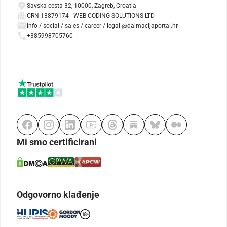
Savska cesta 32, 10000, Zagreb, Croatia
CRN 13879174 | WEB CODING SOLUTIONS LTD
info / social / sales / career / legal @dalmacijaportal.hr
+385998705760
Mi smo certificirani
Odgovorno klađenje