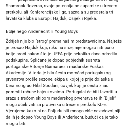
Shamrock Roversa, svoje potencijalne suparnike u trećem
pretkolu, ali Konferencijske lige, saznala su preostala tri
hrvatska kluba u Europi: Hajduk, Osijek i Rijeka.
Bolje nego Anderlecht ili Young Boys
Ždrijeb nije bio “strog” prema našim predstavnicima. Najteže
je prošao Hajduk koji, ruku na srce, nije mogao niti puno
bolje proći nakon što je UEFA prije nekoliko dana odredila
podskupine. Splićane je dopao pobjednik susreta
portugalske Vitorije Guimaraes i mađarske Puškaš
Akademije. Vitoria je bila šesta momčad portugalskog
prvenstva prošle sezone, ekipa u kojoj je prije dolaska u
Dinamo igrao Hilal Soudani, čovjek koji je često znao
pomrsiti račune hajdukovcima. Portugalci će biti favoriti u
srazu s trećom ekipom mađarskog prvenstva te ih “Bijeli”
mogu očekivati za protivnika u trećem pretkolu KL-e.
Vjerujemo kako bi na Poljudu bili mnogo više nezadovoljniji
da ih je dopao Young Boys ili Anderlecht, budući da je tako
moglo biti.