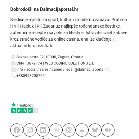
Dobrodošli na Dalmacijaportal.hr
Središnje mjesto za sport, kulturu i modernu zabavu. Pratimo
HNK Hajduk i KK Zadar uz najljepše rođendanske čestitke,
autentične recepte i savjete za lifestyle. Istražite svijet zabave
kroz stručne vodiče za online casina, analize klađenja i
aktualne loto rezultate.
Savska cesta 32, 10000, Zagreb, Croatia
CRN 13879174 | WEB CODING SOLUTIONS LTD
info / social / sales / career / legal @dalmacijaportal.hr
+385998705760