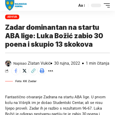
Aa
ARHIVA
Zadar dominantan na startu
ABA lige: Luka Božić zabio 30
poena i skupio 13 skokova
Zlatan Vukić
30 rujna, 2022
1 min čitanja
Napisao
Foto: KK Zadar
Fantastično otvaranje Zadrana na startu ABA lige. U prvom
kolu na Višnjik im je došao Studentski Centar, ali se nisu
lijepo proveli. Zadar ih je razbio s rezultatom 96-67. Luka
Božić je odigrao nestvarnu partiju te je zabio 30 poena i