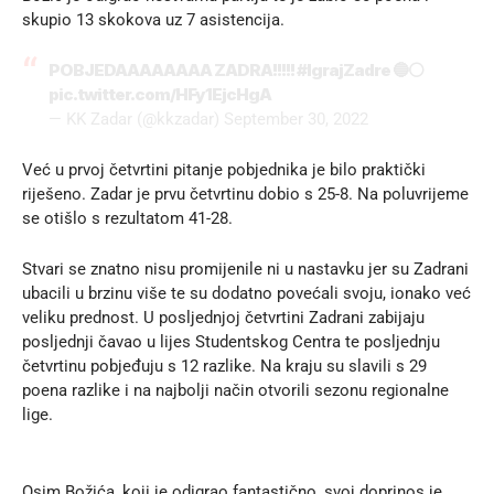
skupio 13 skokova uz 7 asistencija.
POBJEDAAAAAAAA ZADRA!!!!!
#IgrajZadre
🔵⚪️
pic.twitter.com/HFy1EjcHgA
— KK Zadar (@kkzadar)
September 30, 2022
Već u prvoj četvrtini pitanje pobjednika je bilo praktički
riješeno. Zadar je prvu četvrtinu dobio s 25-8. Na poluvrijeme
se otišlo s rezultatom 41-28.
Stvari se znatno nisu promijenile ni u nastavku jer su Zadrani
ubacili u brzinu više te su dodatno povećali svoju, ionako već
veliku prednost. U posljednjoj četvrtini Zadrani zabijaju
posljednji čavao u lijes Studentskog Centra te posljednju
četvrtinu pobjeđuju s 12 razlike. Na kraju su slavili s 29
poena razlike i na najbolji način otvorili sezonu regionalne
lige.
Osim Božića, koji je odigrao fantastično, svoj doprinos je