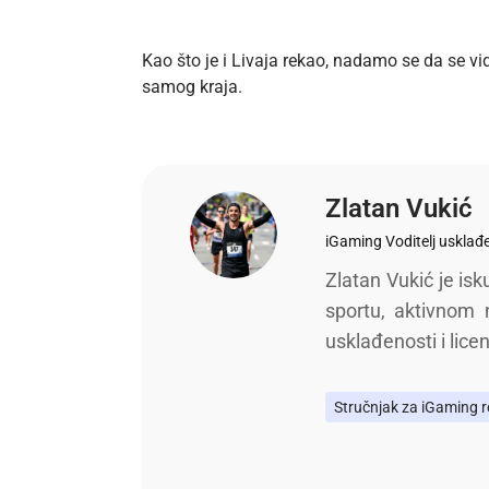
Kao što je i Livaja rekao, nadamo se da se vi
samog kraja.
Zlatan Vukić
iGaming Voditelj usklađ
Zlatan Vukić je isk
sportu, aktivnom
usklađenosti i lice
Stručnjak za iGaming re