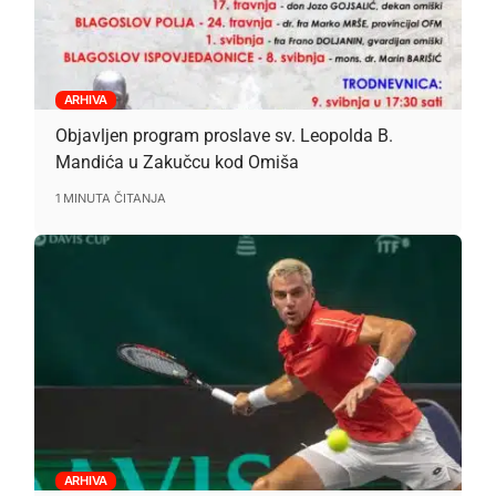
ARHIVA
Objavljen program proslave sv. Leopolda B.
Mandića u Zakučcu kod Omiša
1 MINUTA ČITANJA
ARHIVA