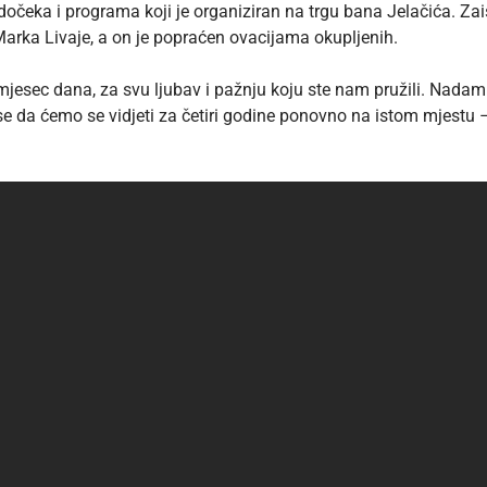
dočeka i programa koji je organiziran na trgu bana Jelačića. Zais
r Marka Livaje, a on je popraćen ovacijama okupljenih.
esec dana, za svu ljubav i pažnju koju ste nam pružili. Nadam s
e da ćemo se vidjeti za četiri godine ponovno na istom mjestu – r