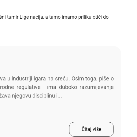
ni turnir Lige nacija, a tamo imamo priliku otići do
a u industriji igara na sreću. Osim toga, piše o
odne regulative i ima duboko razumijevanje
ava njegovu disciplinu i...
Čitaj više