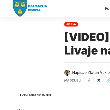
Po
ARHIVA
[VIDEO]
Livaje n
Napisao
Zlatan Vukić
PODIJELI
FOTO: Screenshot/ HRT