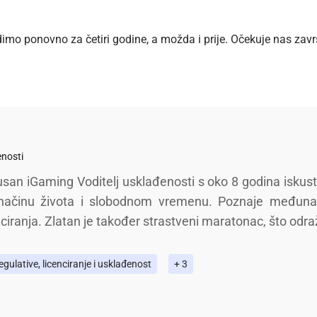
dimo ponovno za četiri godine, a možda i prije. Očekuje nas završ
enosti
usan iGaming Voditelj usklađenosti s oko 8 godina iskustv
 načinu života i slobodnom vremenu. Poznaje međunar
nciranja. Zlatan je također strastveni maratonac, što odraž
gulative, licenciranje i usklađenost
+ 3