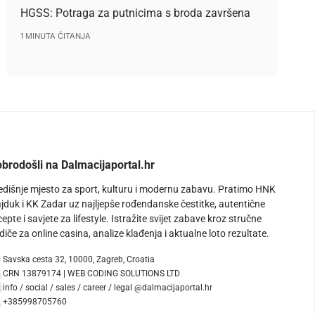
HGSS: Potraga za putnicima s broda završena
1 MINUTA ČITANJA
brodošli na Dalmacijaportal.hr
edišnje mjesto za sport, kulturu i modernu zabavu. Pratimo HNK
jduk i KK Zadar uz najljepše rođendanske čestitke, autentične
cepte i savjete za lifestyle. Istražite svijet zabave kroz stručne
diče za online casina, analize klađenja i aktualne loto rezultate.
Savska cesta 32, 10000, Zagreb, Croatia
CRN 13879174 | WEB CODING SOLUTIONS LTD
info / social / sales / career / legal @dalmacijaportal.hr
+385998705760