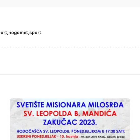
port
nogomet
sport