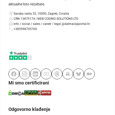
aktualne loto rezultate.
Savska cesta 32, 10000, Zagreb, Croatia
CRN 13879174 | WEB CODING SOLUTIONS LTD
info / social / sales / career / legal @dalmacijaportal.hr
+385998705760
Mi smo certificirani
Odgovorno klađenje