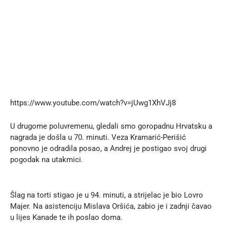
https://www.youtube.com/watch?v=jUwg1XhVJj8
U drugome poluvremenu, gledali smo goropadnu Hrvatsku a
nagrada je došla u 70. minuti. Veza Kramarić-Perišić
ponovno je odradila posao, a Andrej je postigao svoj drugi
pogodak na utakmici.
Šlag na torti stigao je u 94. minuti, a strijelac je bio Lovro
Majer. Na asistenciju Mislava Oršića, zabio je i zadnji čavao
u lijes Kanade te ih poslao doma.