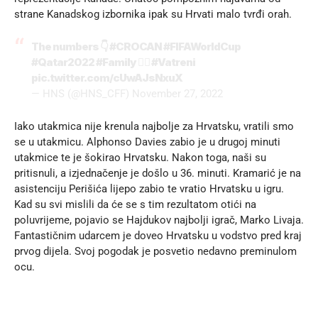
strane Kanadskog izbornika ipak su Hrvati malo tvrđi orah.
The numbers 👇
#CROCAN
#FIFAWorldCup
#Qatar2022
#Family
❤️‍🔥
#Vatreni
pic.twitter.com/cUwAJsNxuX
— HNS (@HNS_CFF)
November 27, 2022
Iako utakmica nije krenula najbolje za Hrvatsku, vratili smo
se u utakmicu. Alphonso Davies zabio je u drugoj minuti
utakmice te je šokirao Hrvatsku. Nakon toga, naši su
pritisnuli, a izjednačenje je došlo u 36. minuti. Kramarić je na
asistenciju Perišića lijepo zabio te vratio Hrvatsku u igru.
Kad su svi mislili da će se s tim rezultatom otići na
poluvrijeme, pojavio se Hajdukov najbolji igrač, Marko Livaja.
Fantastičnim udarcem je doveo Hrvatsku u vodstvo pred kraj
prvog dijela. Svoj pogodak je posvetio nedavno preminulom
ocu.