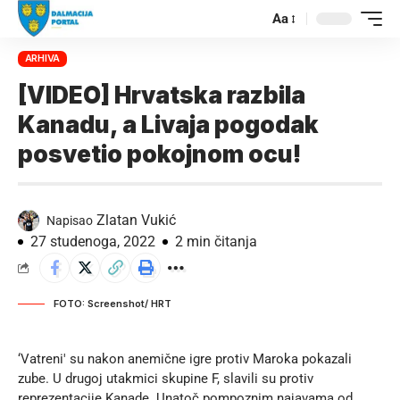
Aa
ARHIVA
[VIDEO] Hrvatska razbila
Kanadu, a Livaja pogodak
posvetio pokojnom ocu!
Zlatan Vukić
Napisao
27 studenoga, 2022
2 min čitanja
FOTO: Screenshot/ HRT
‘Vatreni' su nakon anemične igre protiv Maroka pokazali
zube. U drugoj utakmici skupine F, slavili su protiv
reprezentacije Kanade. Unatoč pompoznim najavama od