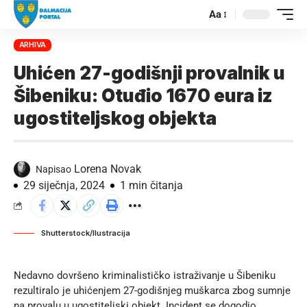
Aa
ARHIVA
Uhićen 27-godišnji provalnik u
Šibeniku: Otuđio 1670 eura iz
ugostiteljskog objekta
Lorena Novak
Napisao
29 siječnja, 2024
1 min čitanja
Shutterstock/Ilustracija
Nedavno dovršeno kriminalističko istraživanje u Šibeniku
rezultiralo je uhićenjem 27-godišnjeg muškarca zbog sumnje
na provalu u ugostiteljski objekt. Incident se dogodio