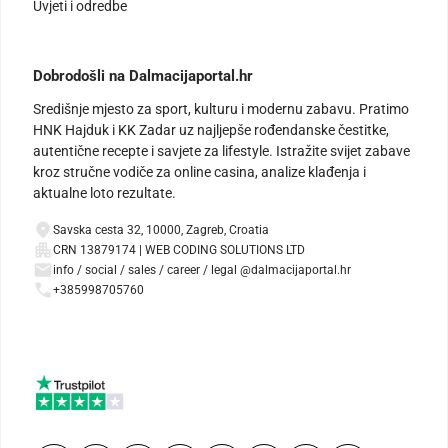
Uvjeti i odredbe
Dobrodošli na Dalmacijaportal.hr
Središnje mjesto za sport, kulturu i modernu zabavu. Pratimo
HNK Hajduk i KK Zadar uz najljepše rođendanske čestitke,
autentične recepte i savjete za lifestyle. Istražite svijet zabave
kroz stručne vodiče za online casina, analize klađenja i
aktualne loto rezultate.
Savska cesta 32, 10000, Zagreb, Croatia
CRN 13879174 | WEB CODING SOLUTIONS LTD
info / social / sales / career / legal @dalmacijaportal.hr
+385998705760