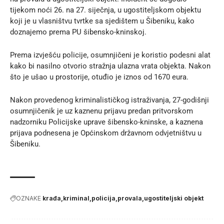
tijekom noći 26. na 27. siječnja, u ugostiteljskom objektu
koji je u vlasništvu tvrtke sa sjedištem u Šibeniku, kako
doznajemo prema
PU šibensko-kninskoj
.
Prema izvješću policije, osumnjičeni je koristio podesni alat
kako bi nasilno otvorio stražnja ulazna vrata objekta. Nakon
što je ušao u prostorije, otuđio je iznos od 1670 eura.
Nakon provedenog kriminalističkog istraživanja, 27-godišnji
osumnjičenik je uz kaznenu prijavu predan pritvorskom
nadzorniku Policijske uprave šibensko-kninske, a kaznena
prijava podnesena je Općinskom državnom odvjetništvu u
Šibeniku.
OZNAKE
krađa
kriminal
policija
provala
ugostiteljski objekt