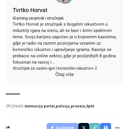
Tvrtko Horvat
iGaming savjetnik i stručnjak
Tvrtko Horvat je stručnjak s bogatim iskustvom u
industriji igara na sreću, ali se bavi i širim spektrom
tema. Svoju karijeru započeo je u kopnenim kasinima,
gdje je radio na raznim pozicijama vezanim uz
korisničko iskustvo i upravljanje igrama. Kasnije se
prebacio na online sektor, gdje je posljednjih 8 godina
fokusiran na razvoj i...
Stručnjak za casino igre i korisničko iskustvo
+ 2
Čitaj više
OZNAKE
dalmacija portal
policija
provala
Split
FACEBOOK