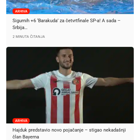
ARHIVA
Sigurnih +6 ‘Barakuda’ za četvrtfinale SP-a! A sada –
Srbija…
2 MINUTA ČITANJA
ARHIVA
Hajduk predstavio novo pojačanje – stigao nekadašnji
član Bayerna