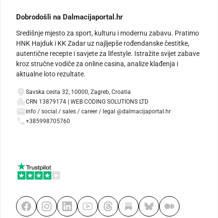
Dobrodošli na Dalmacijaportal.hr
Središnje mjesto za sport, kulturu i modernu zabavu. Pratimo
HNK Hajduk i KK Zadar uz najljepše rođendanske čestitke,
autentične recepte i savjete za lifestyle. Istražite svijet zabave
kroz stručne vodiče za online casina, analize klađenja i
aktualne loto rezultate.
Savska cesta 32, 10000, Zagreb, Croatia
CRN 13879174 | WEB CODING SOLUTIONS LTD
info / social / sales / career / legal @dalmacijaportal.hr
+385998705760