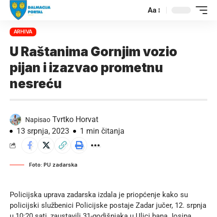
Aa
ARHIVA
U Raštanima Gornjim vozio
pijan i izazvao prometnu
nesreću
Tvrtko Horvat
Napisao
13 srpnja, 2023
1 min čitanja
Foto: PU zadarska
Policijska uprava zadarska izdala je priopćenje kako su
policijski službenici Policijske postaje Zadar jučer, 12. srpnja
u 10:20 sati, zaustavili 31-godišnjaka u Ulici bana Josipa