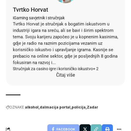
Tvrtko Horvat
iGaming savjetnik i stručnjak
Tvrtko Horvat je stručnjak s bogatim iskustvom u
industriji igara na sreću, ali se bavi i širim spektrom
tema. Svoju karijeru započeo je u kopnenim kasinima,
gdje je radio na raznim pozicijama vezanim uz
korisničko iskustvo i upravljanje igrama. Kasnije se
prebacio na online sektor, gdje je posljednjih 8 godina
fokusiran na razvoj i...
Stručnjak za casino igre i korisničko iskustvo
+ 2
Čitaj više
OZNAKE
alkohol
dalmacija portal
policija
Zadar
FACEBOOK