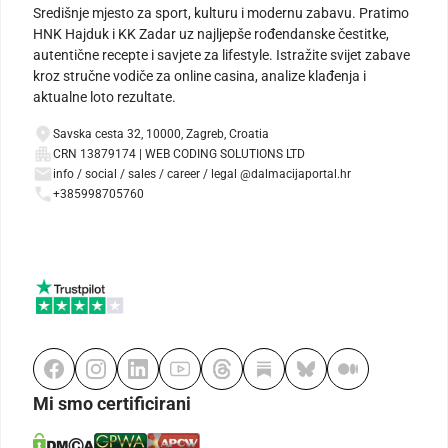
Središnje mjesto za sport, kulturu i modernu zabavu. Pratimo
HNK Hajduk i KK Zadar uz najljepše rođendanske čestitke,
autentične recepte i savjete za lifestyle. Istražite svijet zabave
kroz stručne vodiče za online casina, analize klađenja i
aktualne loto rezultate.
Savska cesta 32, 10000, Zagreb, Croatia
CRN 13879174 | WEB CODING SOLUTIONS LTD
info / social / sales / career / legal @dalmacijaportal.hr
+385998705760
Mi smo certificirani