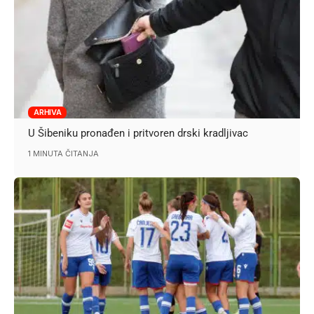
ARHIVA
U Šibeniku pronađen i pritvoren drski kradljivac
1 MINUTA ČITANJA