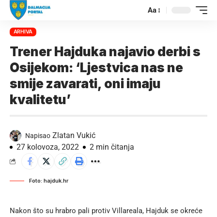
Aa
ARHIVA
Trener Hajduka najavio derbi s
Osijekom: ‘Ljestvica nas ne
smije zavarati, oni imaju
kvalitetu’
Zlatan Vukić
Napisao
27 kolovoza, 2022
2 min čitanja
Foto: hajduk.hr
Nakon što su hrabro pali protiv Villareala, Hajduk se okreće