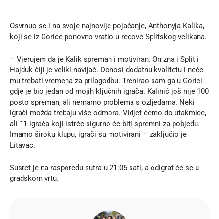
Osvrnuo se i na svoje najnovije pojačanje, Anthonyja Kalika,
koji se iz Gorice ponovno vratio u redove Splitskog velikana.
– Vjerujem da je Kalik spreman i motiviran. On zna i Split i
Hajduk čiji je veliki navijač. Donosi dodatnu kvalitetu i neće
mu trebati vremena za prilagodbu. Trenirao sam ga u Gorici
gdje je bio jedan od mojih ključnih igrača. Kalinić još nije 100
posto spreman, ali nemamo problema s ozljedama. Neki
igrači možda trebaju više odmora. Vidjet ćemo do utakmice,
ali 11 igrača koji istrče sigurno će biti spremni za pobjedu.
Imamo široku klupu, igrači su motivirani – zaključio je
Litavac.
Susret je na rasporedu sutra u 21:05 sati, a odigrat će se u
gradskom vrtu.