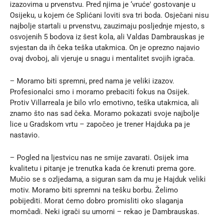
izazovima u prvenstvu. Pred njima je ‘vruće' gostovanje u
Osijeku, u kojem će Splićani loviti sva tri boda. Osječani nisu
najbolje startali u prvenstvu, zauzimaju posljednje mjesto, s
osvojenih 5 bodova iz šest kola, ali Valdas Dambrauskas je
svjestan da ih čeka teška utakmica. On je oprezno najavio
ovaj dvoboj, ali vjeruje u snagu i mentalitet svojih igrača.
– Moramo biti spremni, pred nama je veliki izazov.
Profesionalci smo i moramo prebaciti fokus na Osijek.
Protiv Villarreala je bilo vrlo emotivno, teška utakmica, ali
znamo što nas sad čeka. Moramo pokazati svoje najbolje
lice u Gradskom vrtu – započeo je trener Hajduka pa je
nastavio.
– Pogled na ljestvicu nas ne smije zavarati. Osijek ima
kvalitetu i pitanje je trenutka kada će krenuti prema gore.
Mučio se s ozljedama, a siguran sam da mu je Hajduk veliki
motiv. Moramo biti spremni na tešku borbu. Želimo
pobijediti. Morat ćemo dobro promisliti oko slaganja
momčadi. Neki igrači su umorni – rekao je Dambrauskas.