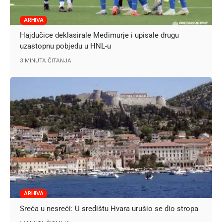
ARHIVA
Hajdučice deklasirale Međimurje i upisale drugu
uzastopnu pobjedu u HNL-u
3 MINUTA ČITANJA
ARHIVA
Sreća u nesreći: U središtu Hvara urušio se dio stropa