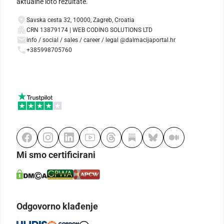
aktualne loto rezultate.
Savska cesta 32, 10000, Zagreb, Croatia
CRN 13879174 | WEB CODING SOLUTIONS LTD
info / social / sales / career / legal @dalmacijaportal.hr
+385998705760
Mi smo certificirani
Odgovorno klađenje