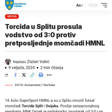
Aa
ARHIVA
Torcida u Splitu prosula
vodstvo od 3:0 protiv
pretposljednje momčadi HMNL
Zlatan Vukić
Napisao
9 veljače, 2024
2 min čitanja
FOTO: Screenshot / YouTube
14. kolo SuperSport HMNL-a su u Splitu otvorili futsal
momčadi
Torcide Split
i
Osijeka
. Poslije senzacionalnog
preokreta, MNK Osijek je nadoknadio zaostatak od 3:0 i na