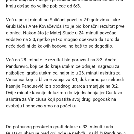
kraju došao do velike pobjede od
6:3
.
Već u petoj minuti su Splićani poveli s 2:0 golovima Luke
Grubišića i Ante Kovačevića i to je bio konačni rezultat prve
dionice. Nakon što je Matej Stude u 24. minuti povećao
vodstvo na 3:0, rijetko je tko mogao očekivati da Torcida
neće doći ni do kakvih bodova, no baš to se dogodilo.
Već do 28. minute je rezultat bio poravnat na 3:3. Andrej
Pandurević, koji će do kraja utakmice odnijeti nagradu za
najboljeg igrača utakmice, najprije u 26. minuti asistira za
Viniciusa koji iz blizine zabija za 3:1, dok samo par sekundi
kasnije Pandurević iz slobodnog udarca smanjuje na 3:2.
Dvije minute kasnije dolazimo do izjednačenja jer Gustavo
asistira za Viniciusa koji postiže svoj drugi pogodak na
dvoboju i ponovno smo na početku.
Do potpunog preokreta gosti dolaze u 33. minuti kada
Gustavo ubacuje pred gol gdje je najbrži i najbliži Pandurević