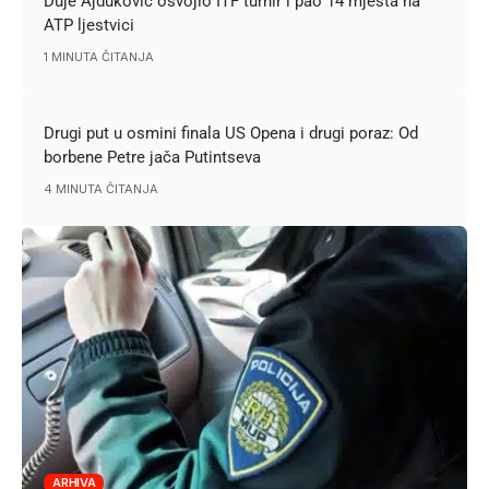
Duje Ajduković osvojio ITF turnir i pao 14 mjesta na
ATP ljestvici
1 MINUTA ČITANJA
Drugi put u osmini finala US Opena i drugi poraz: Od
borbene Petre jača Putintseva
4 MINUTA ČITANJA
ARHIVA