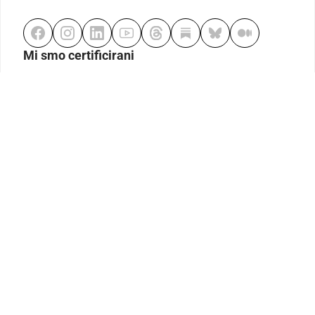
Mi smo certificirani
Odgovorno klađenje
Kodeks etike
Urednička politika
Politika pristupačnosti
Odgovorno igranje
Politika pritužbi
Izjava o modernom ropstvu