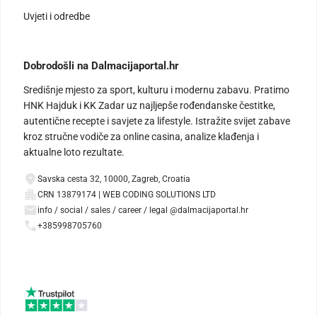
Uvjeti i odredbe
Dobrodošli na Dalmacijaportal.hr
Središnje mjesto za sport, kulturu i modernu zabavu. Pratimo
HNK Hajduk i KK Zadar uz najljepše rođendanske čestitke,
autentične recepte i savjete za lifestyle. Istražite svijet zabave
kroz stručne vodiče za online casina, analize klađenja i
aktualne loto rezultate.
Savska cesta 32, 10000, Zagreb, Croatia
CRN 13879174 | WEB CODING SOLUTIONS LTD
info / social / sales / career / legal @dalmacijaportal.hr
+385998705760