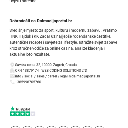
Uvjeti i odredbe
Dobrodošli na Dalmacijaportal.hr
Središnje mjesto za sport, kulturu i modernu zabavu. Pratimo
HNK Hajduk i KK Zadar uz najljepše rođendanske čestitke,
autentične recepte i savjete za lifestyle. Istražite svijet zabave
kroz stručne vodiče za online casina, analize klađenja i
aktualne loto rezultate.
Savska cesta 32, 10000, Zagreb, Croatia
CRN 13879174 | WEB CODING SOLUTIONS LTD
info / social / sales / career / legal @dalmacijaportal.hr
+385998705760