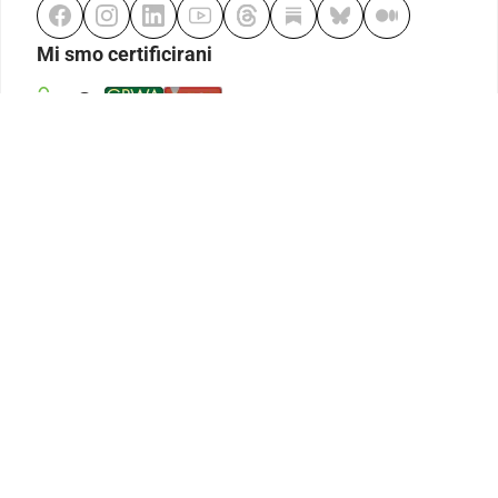
Mi smo certificirani
Odgovorno klađenje
Kodeks etike
Urednička politika
Politika pristupačnosti
Odgovorno igranje
Politika pritužbi
Izjava o modernom ropstvu
GDPR