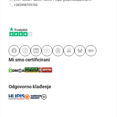
+385998705760
Mi smo certificirani
Odgovorno klađenje