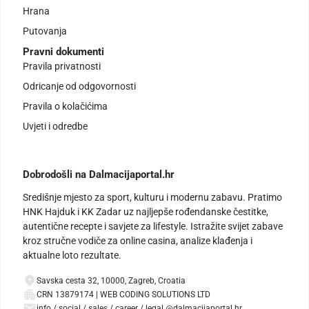
Hrana
Putovanja
Pravni dokumenti
Pravila privatnosti
Odricanje od odgovornosti
Pravila o kolačićima
Uvjeti i odredbe
Dobrodošli na Dalmacijaportal.hr
Središnje mjesto za sport, kulturu i modernu zabavu. Pratimo
HNK Hajduk i KK Zadar uz najljepše rođendanske čestitke,
autentične recepte i savjete za lifestyle. Istražite svijet zabave
kroz stručne vodiče za online casina, analize klađenja i
aktualne loto rezultate.
Savska cesta 32, 10000, Zagreb, Croatia
CRN 13879174 | WEB CODING SOLUTIONS LTD
info / social / sales / career / legal @dalmacijaportal.hr