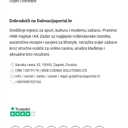
Uvjeti i odredbe
Dobrodošli na Dalmacijaportal.hr
Središnje mjesto za sport, kulturu i modernu zabavu. Pratimo
HNK Hajduk i KK Zadar uz najljepše rođendanske čestitke,
autentične recepte i savjete za lifestyle. Istražite svijet zabave
kroz stručne vodiče za online casina, analize klađenja i
aktualne loto rezultate.
Savska cesta 32, 10000, Zagreb, Croatia
CRN 13879174 | WEB CODING SOLUTIONS LTD
info / social / sales / career / legal @dalmacijaportal.hr
+385998705760