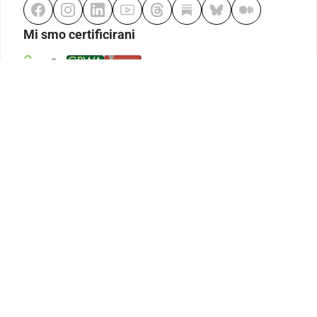
Mi smo certificirani
Odgovorno klađenje
Kodeks etike
Urednička politika
Politika pristupačnosti
Odgovorno igranje
Politika pritužbi
Izjava o modernom ropstvu
GDPR