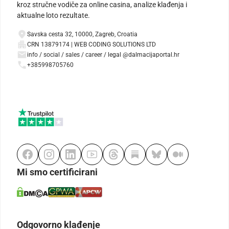
kroz stručne vodiče za online casina, analize klađenja i
aktualne loto rezultate.
Savska cesta 32, 10000, Zagreb, Croatia
CRN 13879174 | WEB CODING SOLUTIONS LTD
info / social / sales / career / legal @dalmacijaportal.hr
+385998705760
Mi smo certificirani
Odgovorno klađenje