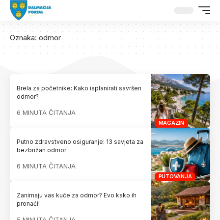
Oznaka:
odmor
Brela za početnike: Kako isplanirati savršen
odmor?
6 MINUTA ČITANJA
MAGAZIN
Putno zdravstveno osiguranje: 13 savjeta za
bezbrižan odmor
6 MINUTA ČITANJA
PUTOVANJA
Zanimaju vas kuće za odmor? Evo kako ih
pronaći!
5 MINUTA ČITANJA