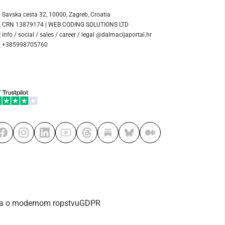
Savska cesta 32, 10000, Zagreb, Croatia
CRN 13879174 | WEB CODING SOLUTIONS LTD
info / social / sales / career / legal @dalmacijaportal.hr
+385998705760
va o modernom ropstvu
GDPR