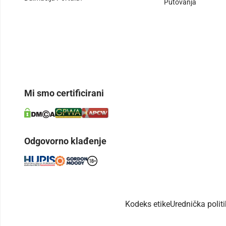
Putovanja
Mi smo certificirani
Odgovorno klađenje
Kodeks etike
Urednička polit