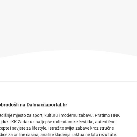
brodošli na Dalmacijaportal.hr
edišnje mjesto za sport, kulturu i modernu zabavu. Pratimo HNK
jduk i KK Zadar uz najljepše rođendanske čestitke, autentične
cepte i savjete za lifestyle. Istražite svijet zabave kroz stručne
diče za online casina, analize klađenja i aktualne loto rezultate.