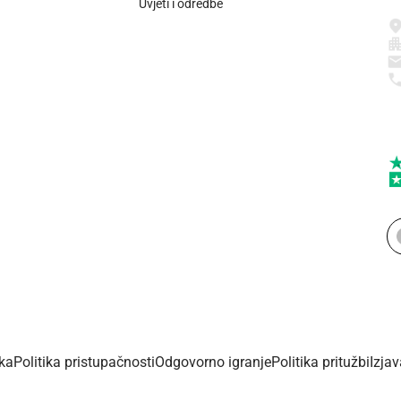
Uvjeti i odredbe
ika
Politika pristupačnosti
Odgovorno igranje
Politika pritužbi
Izja