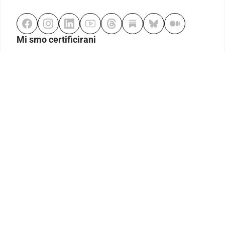
Mi smo certificirani
Odgovorno klađenje
Kodeks etike
Urednička politika
Politika pristupačnosti
Odgovorno igranje
Politika pritužbi
Izjava o modernom ropstvu