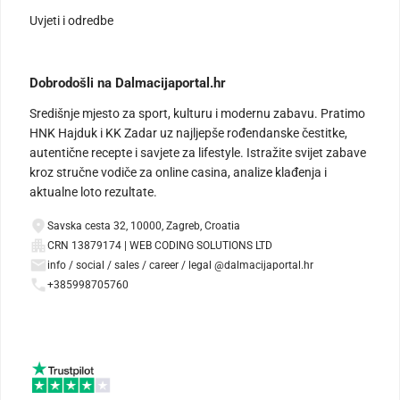
Uvjeti i odredbe
Dobrodošli na Dalmacijaportal.hr
Središnje mjesto za sport, kulturu i modernu zabavu. Pratimo
HNK Hajduk i KK Zadar uz najljepše rođendanske čestitke,
autentične recepte i savjete za lifestyle. Istražite svijet zabave
kroz stručne vodiče za online casina, analize klađenja i
aktualne loto rezultate.
Savska cesta 32, 10000, Zagreb, Croatia
CRN 13879174 | WEB CODING SOLUTIONS LTD
info / social / sales / career / legal @dalmacijaportal.hr
+385998705760