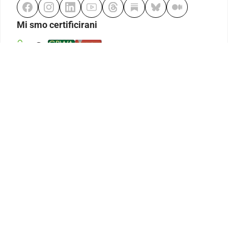
Mi smo certificirani
Odgovorno klađenje
Kodeks etike
Urednička politika
Politika pristupačnosti
Odgovorno igranje
Politika pritužbi
Izjava o modernom ropstvu
GDPR