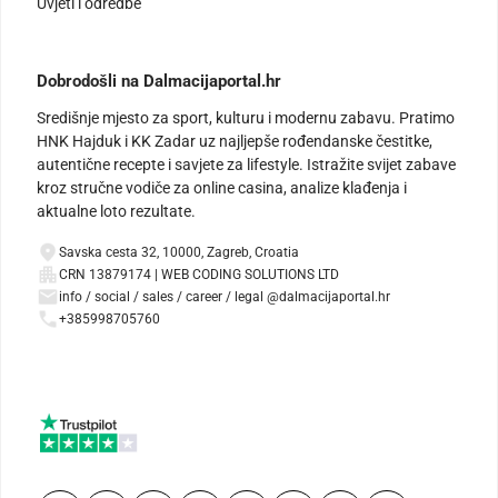
Uvjeti i odredbe
Dobrodošli na Dalmacijaportal.hr
Središnje mjesto za sport, kulturu i modernu zabavu. Pratimo
HNK Hajduk i KK Zadar uz najljepše rođendanske čestitke,
autentične recepte i savjete za lifestyle. Istražite svijet zabave
kroz stručne vodiče za online casina, analize klađenja i
aktualne loto rezultate.
Savska cesta 32, 10000, Zagreb, Croatia
CRN 13879174 | WEB CODING SOLUTIONS LTD
info / social / sales / career / legal @dalmacijaportal.hr
+385998705760