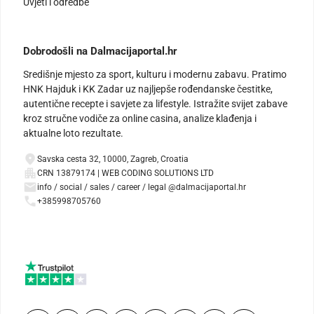
Uvjeti i odredbe
Dobrodošli na Dalmacijaportal.hr
Središnje mjesto za sport, kulturu i modernu zabavu. Pratimo
HNK Hajduk i KK Zadar uz najljepše rođendanske čestitke,
autentične recepte i savjete za lifestyle. Istražite svijet zabave
kroz stručne vodiče za online casina, analize klađenja i
aktualne loto rezultate.
Savska cesta 32, 10000, Zagreb, Croatia
CRN 13879174 | WEB CODING SOLUTIONS LTD
info / social / sales / career / legal @dalmacijaportal.hr
+385998705760