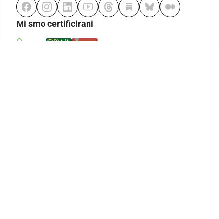
Mi smo certificirani
Odgovorno klađenje
Kodeks etike
Urednička politika
Politika pristupačnosti
Odgovorno igranje
Politika pritužbi
Izjava o modernom ropstvu
GDPR