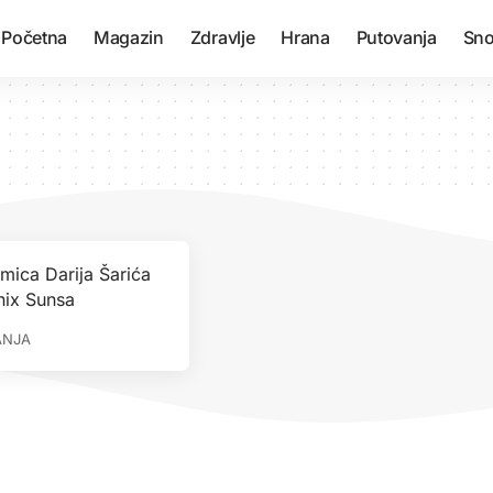
Početna
Magazin
Zdravlje
Hrana
Putovanja
Sno
mica Darija Šarića
nix Sunsa
ANJA