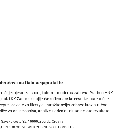
brodošli na Dalmacijaportal.hr
edišnje mjesto za sport, kulturu i modernu zabavu. Pratimo HNK
jduk i KK Zadar uz najljepše rođendanske čestitke, autentične
cepte i savjete za lifestyle. Istražite svijet zabave kroz stručne
diče za online casina, analize klađenja i aktualne loto rezultate.
Savska cesta 32, 10000, Zagreb, Croatia
CRN 13879174 | WEB CODING SOLUTIONS LTD