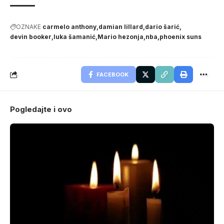
OZNAKE
carmelo anthony
damian lillard
dario šarić
devin booker
luka šamanić
Mario hezonja
nba
phoenix suns
FACEBOOK
Pogledajte i ovo