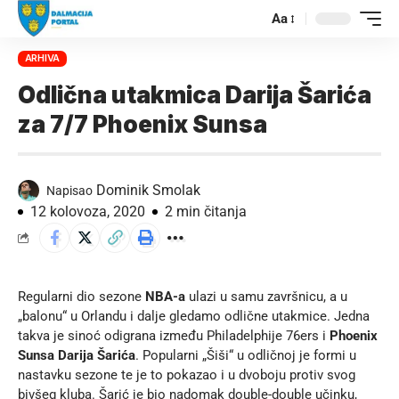
Aa
ARHIVA
Odlična utakmica Darija Šarića
za 7/7 Phoenix Sunsa
Dominik Smolak
Napisao
12 kolovoza, 2020
2 min čitanja
Regularni dio sezone
NBA-a
ulazi u samu završnicu, a u
„balonu“ u Orlandu i dalje gledamo odlične utakmice. Jedna
takva je sinoć odigrana između Philadelphije 76ers i
Phoenix
Sunsa
Darija Šarića
. Popularni „Šiši“ u odličnoj je formi u
nastavku sezone te je to pokazao i u dvoboju protiv svog
bivšeg kluba. Šarić je bio nadomak double-double učinku,