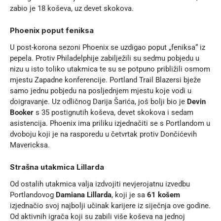
zabio je 18 koševa, uz devet skokova.
Phoenix poput feniksa
U post-korona sezoni Phoenix se uzdigao poput „feniksa“ iz
pepela. Protiv Philadelphije zabilježili su sedmu pobjedu u
nizu u isto toliko utakmica te su se potpuno približili osmom
mjestu Zapadne konferencije. Portland Trail Blazersi bježe
samo jednu pobjedu na posljednjem mjestu koje vodi u
doigravanje. Uz odličnog Darija Šarića, još bolji bio je
Devin
Booker
s 35 postignutih koševa, devet skokova i sedam
asistencija. Phoenix ima priliku izjednačiti se s Portlandom u
dvoboju koji je na rasporedu u četvrtak protiv Dončićevih
Mavericksa.
Strašna utakmica Lillarda
Od ostalih utakmica valja izdvojiti nevjerojatnu izvedbu
Portlandovog
Damiana Lillarda
, koji je sa
61 košem
izjednačio svoj najbolji učinak karijere iz siječnja ove godine.
Od aktivnih igrača koji su zabili više koševa na jednoj