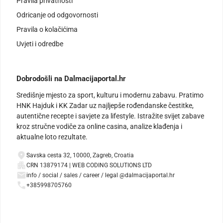
Pravila privatnosti
Odricanje od odgovornosti
Pravila o kolačićima
Uvjeti i odredbe
Dobrodošli na Dalmacijaportal.hr
Središnje mjesto za sport, kulturu i modernu zabavu. Pratimo
HNK Hajduk i KK Zadar uz najljepše rođendanske čestitke,
autentične recepte i savjete za lifestyle. Istražite svijet zabave
kroz stručne vodiče za online casina, analize klađenja i
aktualne loto rezultate.
Savska cesta 32, 10000, Zagreb, Croatia
CRN 13879174 | WEB CODING SOLUTIONS LTD
info / social / sales / career / legal @dalmacijaportal.hr
+385998705760