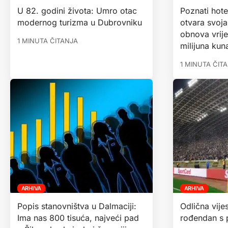
U 82. godini života: Umro otac
Poznati hote
modernog turizma u Dubrovniku
otvara svoja
obnova vrij
1 MINUTA ČITANJA
milijuna kun
1 MINUTA ČIT
ARHIVA
ARHIVA
Popis stanovništva u Dalmaciji:
Odlična vije
Ima nas 800 tisuća, najveći pad
rođendan s 