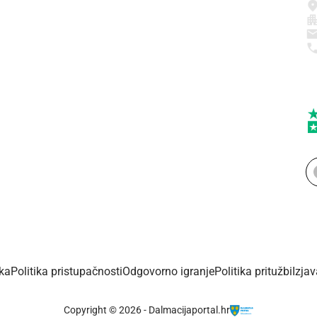
ika
Politika pristupačnosti
Odgovorno igranje
Politika pritužbi
Izja
Copyright © 2026 - Dalmacijaportal.hr