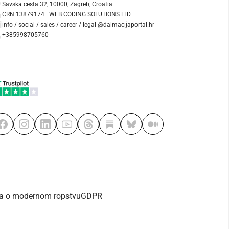
Savska cesta 32, 10000, Zagreb, Croatia
CRN 13879174 | WEB CODING SOLUTIONS LTD
info / social / sales / career / legal @dalmacijaportal.hr
+385998705760
va o modernom ropstvu
GDPR