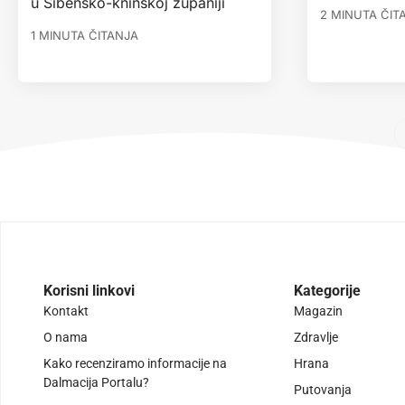
u Šibensko-kninskoj županiji
2 MINUTA ČIT
1 MINUTA ČITANJA
Korisni linkovi
Kategorije
Kontakt
Magazin
O nama
Zdravlje
Kako recenziramo informacije na
Hrana
Dalmacija Portalu?
Putovanja