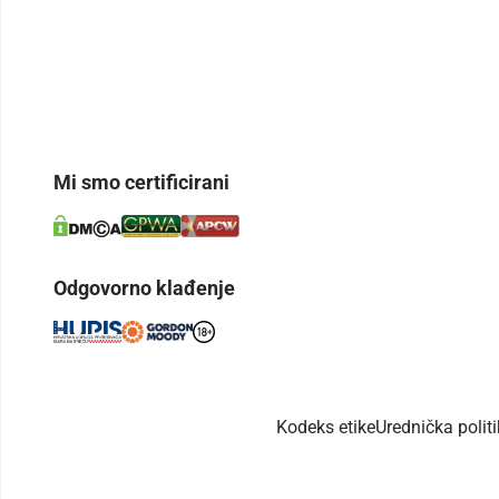
Mi smo certificirani
Odgovorno klađenje
Kodeks etike
Urednička polit