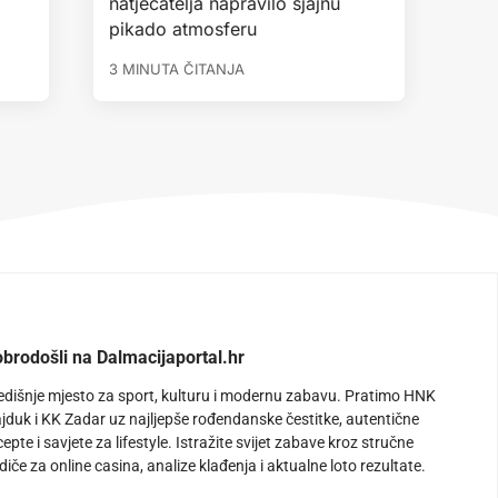
natjecatelja napravilo sjajnu
pikado atmosferu
3 MINUTA ČITANJA
brodošli na Dalmacijaportal.hr
edišnje mjesto za sport, kulturu i modernu zabavu. Pratimo HNK
jduk i KK Zadar uz najljepše rođendanske čestitke, autentične
cepte i savjete za lifestyle. Istražite svijet zabave kroz stručne
diče za online casina, analize klađenja i aktualne loto rezultate.