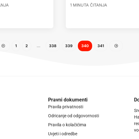
ANJA
1 MINUTA ČITANJA
1
2
…
338
339
340
341
Pravni dokumenti
Do
Pravila privatnosti
Sr
Odricanje od odgovornosti
Ha
re
Pravila o kolačićima
vo
Uvjeti i odredbe