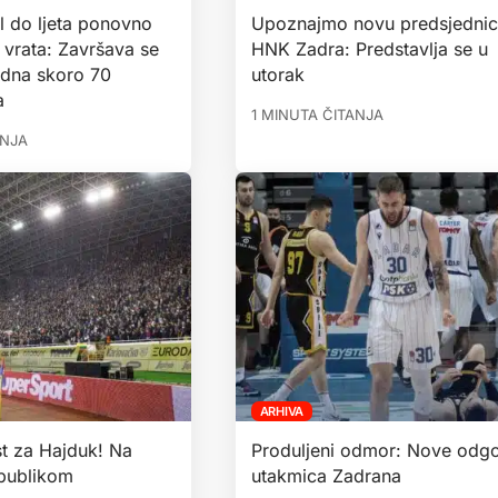
l do ljeta ponovno
Upoznajmo novu predsjedni
 vrata: Završava se
HNK Zadra: Predstavlja se u
edna skoro 70
utorak
a
1 MINUTA ČITANJA
ANJA
ARHIVA
st za Hajduk! Na
Produljeni odmor: Nove odg
publikom
utakmica Zadrana