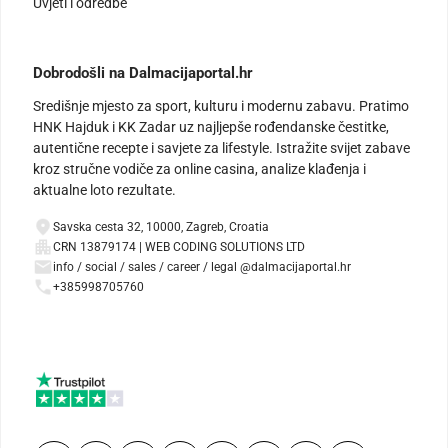
Uvjeti i odredbe
Dobrodošli na Dalmacijaportal.hr
Središnje mjesto za sport, kulturu i modernu zabavu. Pratimo
HNK Hajduk i KK Zadar uz najljepše rođendanske čestitke,
autentične recepte i savjete za lifestyle. Istražite svijet zabave
kroz stručne vodiče za online casina, analize klađenja i
aktualne loto rezultate.
Savska cesta 32, 10000, Zagreb, Croatia
CRN 13879174 | WEB CODING SOLUTIONS LTD
info / social / sales / career / legal @dalmacijaportal.hr
+385998705760