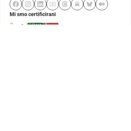
Mi smo certificirani
Odgovorno klađenje
Kodeks etike
Urednička politika
Politika pristupačnosti
Odgovorno igranje
Politika pritužbi
Izjava o modernom ropstvu
GDPR