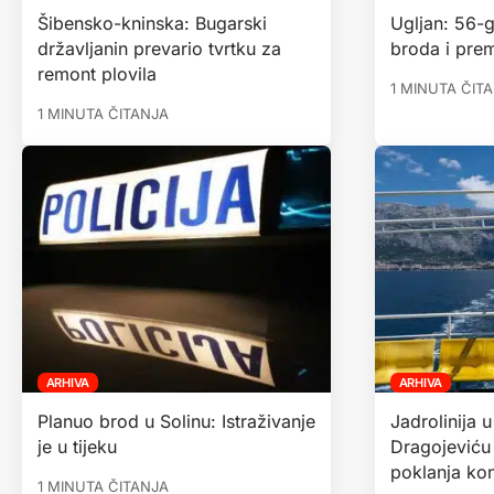
Šibensko-kninska: Bugarski
Ugljan: 56-g
državljanin prevario tvrtku za
broda i pre
remont plovila
1 MINUTA ČIT
1 MINUTA ČITANJA
ARHIVA
ARHIVA
Planuo brod u Solinu: Istraživanje
Jadrolinija u
je u tijeku
Dragojeviću
poklanja kon
1 MINUTA ČITANJA