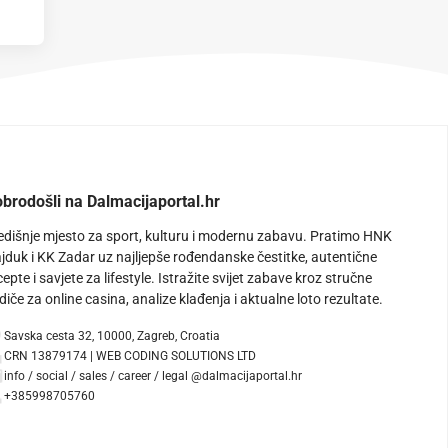
brodošli na Dalmacijaportal.hr
edišnje mjesto za sport, kulturu i modernu zabavu. Pratimo HNK
jduk i KK Zadar uz najljepše rođendanske čestitke, autentične
cepte i savjete za lifestyle. Istražite svijet zabave kroz stručne
diče za online casina, analize klađenja i aktualne loto rezultate.
Savska cesta 32, 10000, Zagreb, Croatia
CRN 13879174 | WEB CODING SOLUTIONS LTD
info / social / sales / career / legal @dalmacijaportal.hr
+385998705760