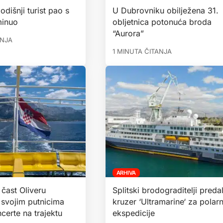
odišnji turist pao s
U Dubrovniku obilježena 31.
minuo
obljetnica potonuća broda
“Aurora”
ANJA
1 MINUTA ČITANJA
ARHIVA
 čast Oliveru
Splitski brodograditelji predal
 svojim putnicima
kruzer ‘Ultramarine‘ za polar
certe na trajektu
ekspedicije