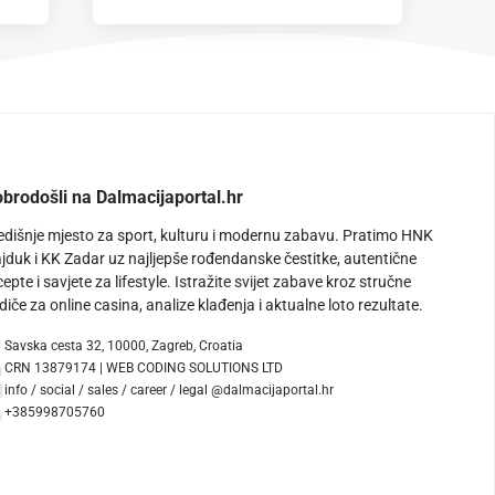
brodošli na Dalmacijaportal.hr
edišnje mjesto za sport, kulturu i modernu zabavu. Pratimo HNK
jduk i KK Zadar uz najljepše rođendanske čestitke, autentične
cepte i savjete za lifestyle. Istražite svijet zabave kroz stručne
diče za online casina, analize klađenja i aktualne loto rezultate.
Savska cesta 32, 10000, Zagreb, Croatia
CRN 13879174 | WEB CODING SOLUTIONS LTD
info / social / sales / career / legal @dalmacijaportal.hr
+385998705760