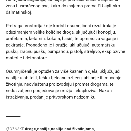
ženu i usmrćenog psa, kako doznajemo prema
PU splitsko-
dalmatinskoj
.
Pretraga prostorija koje koristi osumnjičeni rezultirala je
oduzimanjem velike količine droga, uključujući konoplju,
amfetamin, ketamin, kokain, hašiš, te opremu za vaganje i
pakiranje. Pronađeno je i oružje, uključujući automatsku
pušku, zračnu pušku, pumparicu, pištolj, streljivo, eksplozivne
materije i detonatore.
Osumnjičenik je optužen za više kaznenih djela, uključujući
nasilje u obitelji, tešku tjelesnu ozljedu, ubijanje ili mučenje
životinja, neovlaštenu proizvodnju i promet drogama, te
nedozvoljeno posjedovanje oružja i eksploziva. Nakon
istraživanja, predan je pritvorskom nadzorniku.
OZNAKE
droge
nasilje
nasilje nad životinjama