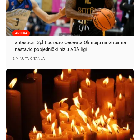
ARHIVA
Fantastični Split porazio Cedevita Olimpiju na Gripama
i nastavio pobjednički niz u ABA ligi
2 MINUTA ČITANJA