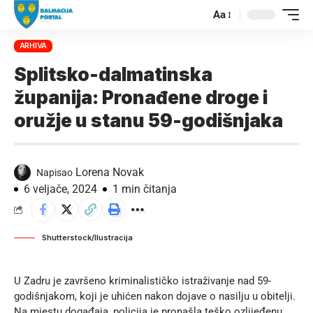
Aa
ARHIVA
Splitsko-dalmatinska
županija: Pronađene droge i
oružje u stanu 59-godišnjaka
Lorena Novak
Napisao
6 veljače, 2024
1 min čitanja
Shutterstock/Ilustracija
U Zadru je završeno kriminalističko istraživanje nad 59-
godišnjakom, koji je uhićen nakon dojave o nasilju u obitelji.
Na mjestu događaja, policija je pronašla teško ozlijeđenu