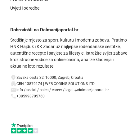
Uvjeti i odredbe
Dobrodošli na Dalmacijaportal.hr
Središnje mjesto za sport, kulturu i modernu zabavu. Pratimo
HNK Hajduk i KK Zadar uz najljepše rođendanske čestitke,
autentične recepte i savjete za lifestyle. Istražite svijet zabave
kroz stručne vodiče za online casina, analize klađenja i
aktualne loto rezultate.
Savska cesta 32, 10000, Zagreb, Croatia
CRN 13879174 | WEB CODING SOLUTIONS LTD
info / social / sales / career / legal @dalmacijaportal.hr
+385998705760