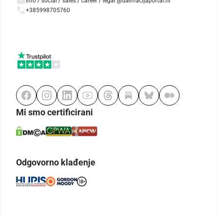
info / social / sales / career / legal @dalmacijaportal.hr
+385998705760
Mi smo certificirani
Odgovorno klađenje