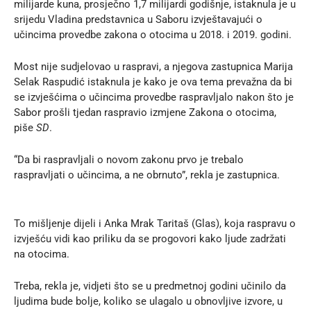
milijarde kuna, prosječno 1,7 milijardi godišnje, istaknula je u
srijedu Vladina predstavnica u Saboru izvještavajući o
učincima provedbe zakona o otocima u 2018. i 2019. godini.
Most nije sudjelovao u raspravi, a njegova zastupnica Marija
Selak Raspudić istaknula je kako je ova tema prevažna da bi
se izvješćima o učincima provedbe raspravljalo nakon što je
Sabor prošli tjedan raspravio izmjene Zakona o otocima,
piše
SD
.
“Da bi raspravljali o novom zakonu prvo je trebalo
raspravljati o učincima, a ne obrnuto”, rekla je zastupnica.
To mišljenje dijeli i Anka Mrak Taritaš (Glas), koja raspravu o
izvješću vidi kao priliku da se progovori kako ljude zadržati
na otocima.
Treba, rekla je, vidjeti što se u predmetnoj godini učinilo da
ljudima bude bolje, koliko se ulagalo u obnovljive izvore, u