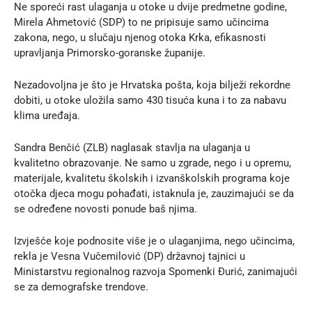
Ne sporeći rast ulaganja u otoke u dvije predmetne godine,
Mirela Ahmetović (SDP) to ne pripisuje samo učincima
zakona, nego, u slučaju njenog otoka Krka, efikasnosti
upravljanja Primorsko-goranske županije.
Nezadovoljna je što je Hrvatska pošta, koja bilježi rekordne
dobiti, u otoke uložila samo 430 tisuća kuna i to za nabavu
klima uređaja.
Sandra Benčić (ZLB) naglasak stavlja na ulaganja u
kvalitetno obrazovanje. Ne samo u zgrade, nego i u opremu,
materijale, kvalitetu školskih i izvanškolskih programa koje
otočka djeca mogu pohađati, istaknula je, zauzimajući se da
se određene novosti ponude baš njima.
Izvješće koje podnosite više je o ulaganjima, nego učincima,
rekla je Vesna Vučemilović (DP) državnoj tajnici u
Ministarstvu regionalnog razvoja Spomenki Đurić, zanimajući
se za demografske trendove.