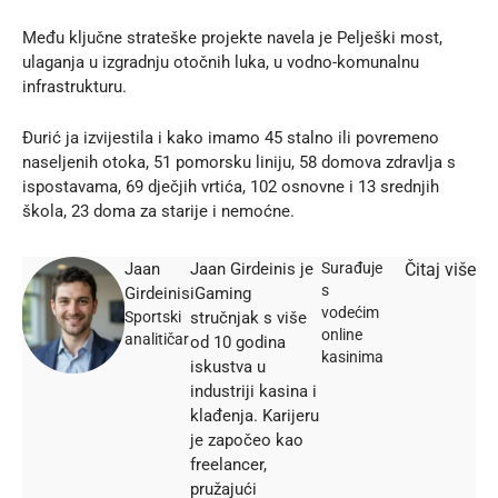
Među ključne strateške projekte navela je Pelješki most,
ulaganja u izgradnju otočnih luka, u vodno-komunalnu
infrastrukturu.
Đurić ja izvijestila i kako imamo 45 stalno ili povremeno
naseljenih otoka, 51 pomorsku liniju, 58 domova zdravlja s
ispostavama, 69 dječjih vrtića, 102 osnovne i 13 srednjih
škola, 23 doma za starije i nemoćne.
Jaan
Jaan Girdeinis je
Surađuje
Čitaj više
s
Girdeinis
iGaming
vodećim
Sportski
stručnjak s više
online
analitičar
od 10 godina
kasinima
iskustva u
industriji kasina i
klađenja. Karijeru
je započeo kao
freelancer,
pružajući