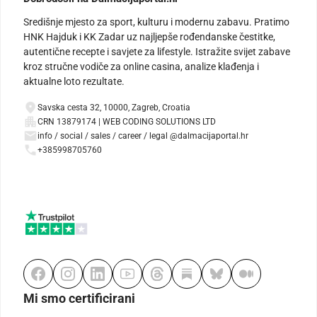
Središnje mjesto za sport, kulturu i modernu zabavu. Pratimo
HNK Hajduk i KK Zadar uz najljepše rođendanske čestitke,
autentične recepte i savjete za lifestyle. Istražite svijet zabave
kroz stručne vodiče za online casina, analize klađenja i
aktualne loto rezultate.
Savska cesta 32, 10000, Zagreb, Croatia
CRN 13879174 | WEB CODING SOLUTIONS LTD
info / social / sales / career / legal @dalmacijaportal.hr
+385998705760
Mi smo certificirani