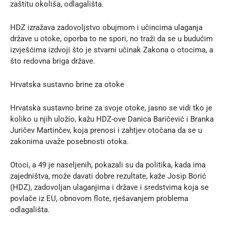
zaštitu okoliša, odlagališta.
HDZ izražava zadovoljstvo obujmom i učincima ulaganja
države u otoke, oporba to ne spori, no traži da se u budućim
izvješćima izdvoji što je stvarni učinak Zakona o otocima, a
što redovna briga države.
Hrvatska sustavno brine za otoke
Hrvatska sustavno brine za svoje otoke, jasno se vidi tko je
koliko u njih uložio, kažu HDZ-ove Danica Baričević i Branka
Juričev Martinčev, koja prenosi i zahtjev otočana da se u
zakonima uvaže posebnosti otoka.
Otoci, a 49 je naseljenih, pokazali su da politika, kada ima
zajedništva, može davati dobre rezultate, kaže Josip Borić
(HDZ), zadovoljan ulaganjima i države i sredstvima koja se
povlače iz EU, obnovom flote, rješavanjem problema
odlagališta.