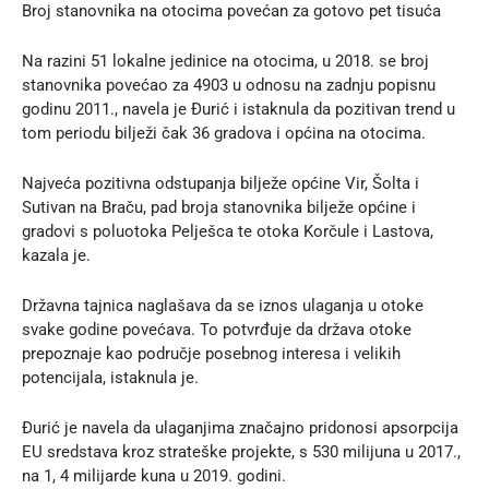
Broj stanovnika na otocima povećan za gotovo pet tisuća
Na razini 51 lokalne jedinice na otocima, u 2018. se broj
stanovnika povećao za 4903 u odnosu na zadnju popisnu
godinu 2011., navela je Đurić i istaknula da pozitivan trend u
tom periodu bilježi čak 36 gradova i općina na otocima.
Najveća pozitivna odstupanja bilježe općine Vir, Šolta i
Sutivan na Braču, pad broja stanovnika bilježe općine i
gradovi s poluotoka Pelješca te otoka Korčule i Lastova,
kazala je.
Državna tajnica naglašava da se iznos ulaganja u otoke
svake godine povećava. To potvrđuje da država otoke
prepoznaje kao područje posebnog interesa i velikih
potencijala, istaknula je.
Đurić je navela da ulaganjima značajno pridonosi apsorpcija
EU sredstava kroz strateške projekte, s 530 milijuna u 2017.,
na 1, 4 milijarde kuna u 2019. godini.