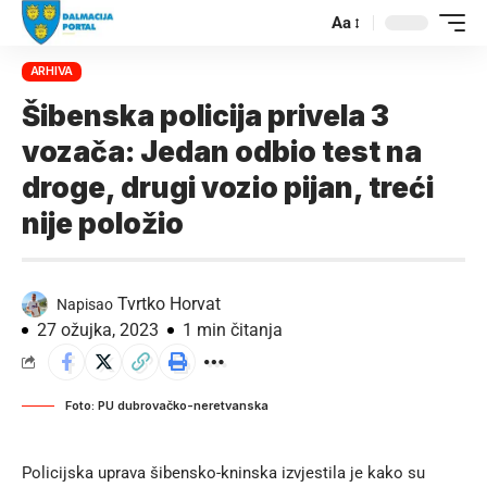
Aa
ARHIVA
Šibenska policija privela 3
vozača: Jedan odbio test na
droge, drugi vozio pijan, treći
nije položio
Tvrtko Horvat
Napisao
27 ožujka, 2023
1 min čitanja
Foto: PU dubrovačko-neretvanska
Policijska uprava šibensko-kninska izvjestila je kako su