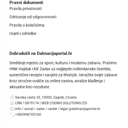
Pravni dokumenti
Pravila privatnosti
Odricanje od odgovornosti
Pravila o kolačićima
Uvjeti i odredbe
Dobrodošli na Dalmacijaportal.hr
Središnje mjesto za sport, kulturu i modernu zabavu. Pratimo
HNK Hajduk i KK Zadar uz najljepše rođendanske čestitke,
autentične recepte i savjete za lifestyle. Istražite svijet zabave
kroz stručne vodiče za online casina, analize klađenja i
aktualne loto rezultate.
Savska cesta 32, 10000, Zagreb, Croatia
CRN 13879174 | WEB CODING SOLUTIONS LTD
info / social / sales / career / legal @dalmacijaportal.hr
+385998705760