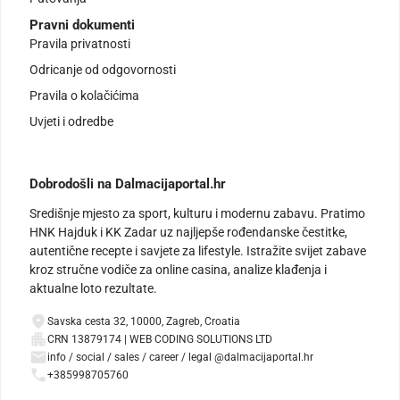
Pravni dokumenti
Pravila privatnosti
Odricanje od odgovornosti
Pravila o kolačićima
Uvjeti i odredbe
Dobrodošli na Dalmacijaportal.hr
Središnje mjesto za sport, kulturu i modernu zabavu. Pratimo
HNK Hajduk i KK Zadar uz najljepše rođendanske čestitke,
autentične recepte i savjete za lifestyle. Istražite svijet zabave
kroz stručne vodiče za online casina, analize klađenja i
aktualne loto rezultate.
Savska cesta 32, 10000, Zagreb, Croatia
CRN 13879174 | WEB CODING SOLUTIONS LTD
info / social / sales / career / legal @dalmacijaportal.hr
+385998705760