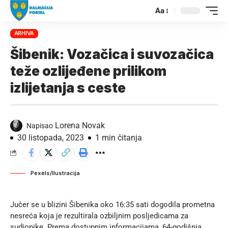
Aa
ARHIVA
Šibenik: Vozačica i suvozačica
teže ozlijeđene prilikom
izlijetanja s ceste
Lorena Novak
Napisao
30 listopada, 2023
1 min čitanja
Pexels/Ilustracija
Jučer se u blizini Šibenika oko 16:35 sati dogodila prometna
nesreća koja je rezultirala ozbiljnim posljedicama za
sudionike. Prema dostupnim informacijama, 64-godišnja