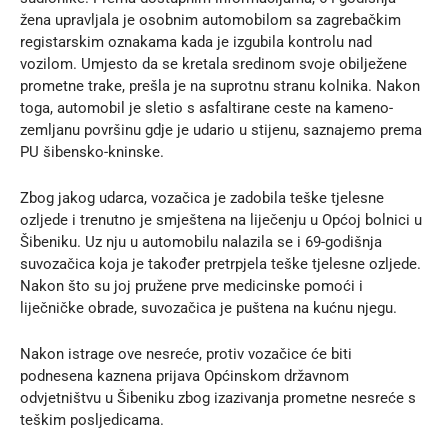
žena upravljala je osobnim automobilom sa zagrebačkim
registarskim oznakama kada je izgubila kontrolu nad
vozilom. Umjesto da se kretala sredinom svoje obilježene
prometne trake, prešla je na suprotnu stranu kolnika. Nakon
toga, automobil je sletio s asfaltirane ceste na kameno-
zemljanu površinu gdje je udario u stijenu, saznajemo prema
PU šibensko-kninske
.
Zbog jakog udarca, vozačica je zadobila teške tjelesne
ozljede i trenutno je smještena na liječenju u Općoj bolnici u
Šibeniku. Uz nju u automobilu nalazila se i 69-godišnja
suvozačica koja je također pretrpjela teške tjelesne ozljede.
Nakon što su joj pružene prve medicinske pomoći i
liječničke obrade, suvozačica je puštena na kućnu njegu.
Nakon istrage ove nesreće, protiv vozačice će biti
podnesena kaznena prijava Općinskom državnom
odvjetništvu u Šibeniku zbog izazivanja prometne nesreće s
teškim posljedicama.