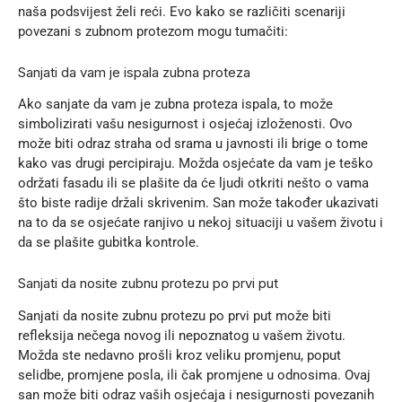
naša podsvijest želi reći. Evo kako se različiti scenariji
povezani s zubnom protezom mogu tumačiti:
Sanjati da vam je ispala zubna proteza
Ako sanjate da vam je zubna proteza ispala, to može
simbolizirati vašu nesigurnost i osjećaj izloženosti. Ovo
može biti odraz straha od srama u javnosti ili brige o tome
kako vas drugi percipiraju. Možda osjećate da vam je teško
održati fasadu ili se plašite da će ljudi otkriti nešto o vama
što biste radije držali skrivenim. San može također ukazivati
na to da se osjećate ranjivo u nekoj situaciji u vašem životu i
da se plašite gubitka kontrole.
Sanjati da nosite zubnu protezu po prvi put
Sanjati da nosite zubnu protezu po prvi put može biti
refleksija nečega novog ili nepoznatog u vašem životu.
Možda ste nedavno prošli kroz veliku promjenu, poput
selidbe, promjene posla, ili čak promjene u odnosima. Ovaj
san može biti odraz vaših osjećaja i nesigurnosti povezanih