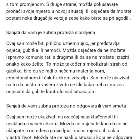
s tom promjenom. S druge strane, možda pokušavate
pronaći svoje mjesto u novoj situaciji ili osjećate da morate
postati neka drugačija verzija sebe kako biste se prilagodili.
Sanjati da vam je zubna proteza slomljena
Ovaj san može biti prilično uznemirujuć, jer predstavlja
osjećaj gubitka ili nemoći. Možda osjećate da ne možete
ispravno komunicirati s drugima ili da se ne možete izraziti
onako kako želite. To može također simbolizirati strah od
gubitka, bilo da se radi o nečemu materijalnom,
emocionalnom ili čak fizičkom zdravlju. San može ukazivati
na to da nešto u vašem životu ne ide kako treba i možda
osjećate da gubite kontrolu nad situacijom.
Sanjati da vam zubna proteza ne odgovara ili vam smeta
Ovaj san može ukazivati na osjećaj neusklađenosti ili
nesklada u vašem životu. Možda se osjećate kao da se ne
uklapate u određenu grupu ljudi, radno mjesto ili čak u
vlastiti život. Možda ste se našli u situaciji koja ne odgovara