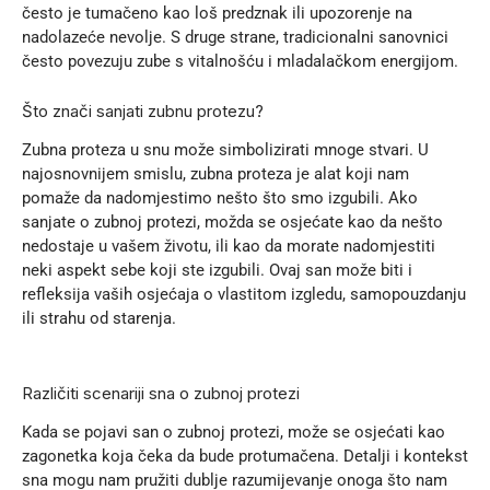
često je tumačeno kao loš predznak ili upozorenje na
nadolazeće nevolje. S druge strane, tradicionalni sanovnici
često povezuju zube s vitalnošću i mladalačkom energijom.
Što znači sanjati zubnu protezu?
Zubna proteza u snu može simbolizirati mnoge stvari. U
najosnovnijem smislu, zubna proteza je alat koji nam
pomaže da nadomjestimo nešto što smo izgubili. Ako
sanjate o zubnoj protezi, možda se osjećate kao da nešto
nedostaje u vašem životu, ili kao da morate nadomjestiti
neki aspekt sebe koji ste izgubili. Ovaj san može biti i
refleksija vaših osjećaja o vlastitom izgledu, samopouzdanju
ili strahu od starenja.
Različiti scenariji sna o zubnoj protezi
Kada se pojavi san o zubnoj protezi, može se osjećati kao
zagonetka koja čeka da bude protumačena. Detalji i kontekst
sna mogu nam pružiti dublje razumijevanje onoga što nam