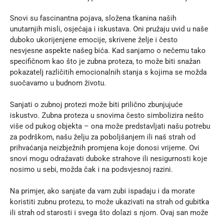
Snovi su fascinantna pojava, složena tkanina naših 
unutarnjih misli, osjećaja i iskustava. Oni pružaju uvid u naše 
duboko ukorijenjene emocije, skrivene želje i često 
nesvjesne aspekte našeg bića. Kad sanjamo o nečemu tako 
specifičnom kao što je zubna proteza, to može biti snažan 
pokazatelj različitih emocionalnih stanja s kojima se možda 
suočavamo u budnom životu.
Sanjati o zubnoj protezi može biti prilično zbunjujuće 
iskustvo. Zubna proteza u snovima često simbolizira nešto 
više od pukog objekta – ona može predstavljati našu potrebu 
za podrškom, našu želju za poboljšanjem ili naš strah od 
prihvaćanja neizbježnih promjena koje donosi vrijeme. Ovi 
snovi mogu odražavati duboke strahove ili nesigurnosti koje 
nosimo u sebi, možda čak i na podsvjesnoj razini.
Na primjer, ako sanjate da vam zubi ispadaju i da morate 
koristiti zubnu protezu, to može ukazivati na strah od gubitka 
ili strah od starosti i svega što dolazi s njom. Ovaj san može 