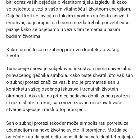
biti odraz vaših osjećaja o vlastitom tijelu, izgledu, ili kako 
se osjećate u vezi s vašom vitalnošću i životnom energijom. 
Osjećaji koji se javljaju u takvim snovima su često snažni i 
emotivni, sugerirajući da bismo možda trebali posvetiti više 
pažnje kako se osjećamo u vezi s tim temama u našim 
budnim životima.
Kako tumačiti san o zubnoj protezi u kontekstu vašeg 
života
Tumačenje snova je subjektivno iskustvo i nema univerzalno 
prihvaćenog rječnika simbola. Kako biste shvatili što vaš san 
o zubnoj protezi znači za vas, bitno je promatrati san u 
kontekstu vašeg osobnog iskustva i trenutnih životnih 
okolnosti. Ako ste, na primjer, nedavno dobili zubnu protezu 
ili razmišljate o tome, san može izravno odražavati vaše 
stvarne osjećaje i misli o toj promjeni.
San o zubnoj protezi također može simbolizirati potrebu za 
adaptacijom na nove životne uvjete ili promjene. Možda se 
osjećate kao da gubite dio sebe ili da se vaš identitet mijenja 