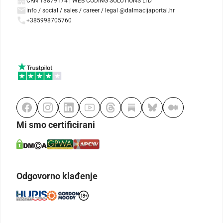
CRN 13879174 | WEB CODING SOLUTIONS LTD
info / social / sales / career / legal @dalmacijaportal.hr
+385998705760
Mi smo certificirani
Odgovorno klađenje