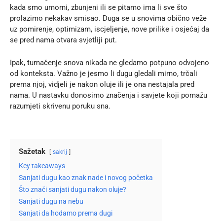
kada smo umorni, zbunjeni ili se pitamo ima li sve što
prolazimo nekakav smisao. Duga se u snovima obično veže
uz pomirenje, optimizam, iscjeljenje, nove prilike i osjećaj da
se pred nama otvara svjetliji put.
Ipak, tumačenje snova nikada ne gledamo potpuno odvojeno
od konteksta. Važno je jesmo li dugu gledali mirno, trčali
prema njoj, vidjeli je nakon oluje ili je ona nestajala pred
nama. U nastavku donosimo značenja i savjete koji pomažu
razumjeti skrivenu poruku sna.
Sažetak
sakrij
Key takeaways
Sanjati dugu kao znak nade i novog početka
Što znači sanjati dugu nakon oluje?
Sanjati dugu na nebu
Sanjati da hodamo prema dugi