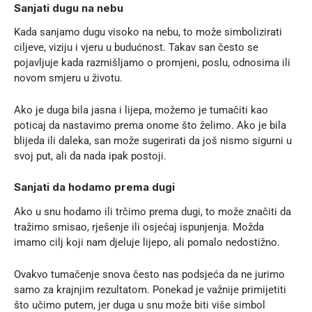
Sanjati dugu na nebu
Kada sanjamo dugu visoko na nebu, to može simbolizirati
ciljeve, viziju i vjeru u budućnost. Takav san često se
pojavljuje kada razmišljamo o promjeni, poslu, odnosima ili
novom smjeru u životu.
Ako je duga bila jasna i lijepa, možemo je tumačiti kao
poticaj da nastavimo prema onome što želimo. Ako je bila
blijeda ili daleka, san može sugerirati da još nismo sigurni u
svoj put, ali da nada ipak postoji.
Sanjati da hodamo prema dugi
Ako u snu hodamo ili trčimo prema dugi, to može značiti da
tražimo smisao, rješenje ili osjećaj ispunjenja. Možda
imamo cilj koji nam djeluje lijepo, ali pomalo nedostižno.
Ovakvo tumačenje snova često nas podsjeća da ne jurimo
samo za krajnjim rezultatom. Ponekad je važnije primijetiti
što učimo putem, jer duga u snu može biti više simbol