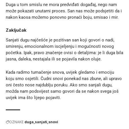
Duga u tom smislu ne mora predviđati događaj, nego nam
može pokazati unutarni proces. San nas može podsjetiti da i
nakon kaosa možemo ponovno pronaći boju, smisao i mir.
Zaključak
Sanjati dugu najčešće je pozitivan san koji govori o nadi,
smirenju, emocionalnom iscjeljenju i mogućnosti novog
početka. Ipak, pravo značenje ovisi o detaljima: je li duga bila
jasna, daleka, nestajala ili se pojavila nakon oluje.
Kada radimo tumačenje snova, uvijek gledamo i emociju
koju smo osjetili.
Čudni snovi
ponekad nas zbune, ali upravo
oni često nose najdublju poruku. Ako smo sanjali dugu,
možda nam podsvijest samo govori da se nakon svega još
uvijek ima što lijepo pojaviti.
OZNAKE
duga
sanjati
snovi