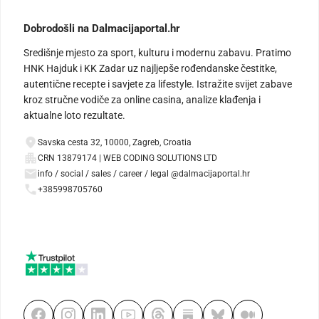
Dobrodošli na Dalmacijaportal.hr
Središnje mjesto za sport, kulturu i modernu zabavu. Pratimo
HNK Hajduk i KK Zadar uz najljepše rođendanske čestitke,
autentične recepte i savjete za lifestyle. Istražite svijet zabave
kroz stručne vodiče za online casina, analize klađenja i
aktualne loto rezultate.
Savska cesta 32, 10000, Zagreb, Croatia
CRN 13879174 | WEB CODING SOLUTIONS LTD
info / social / sales / career / legal @dalmacijaportal.hr
+385998705760