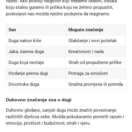
važno. Ako postoji razgovor koji trebamo obaviti, odluka
koju stalno guramo ili prilika koju ne želimo propustiti,
podsvijest nas možda nježno podsjeća da reagiramo.
San
Moguće značenje
Duga nakon kiše
Olakšanje i novi početak
Jaka, šarena duga
Kreativnost i nada
Duga koja nestaje
Strah od propuštene prilike
Hodanje prema dugi
Potraga za smislom
Dvostruka duga
Snažna promjena ili potvrda
Duhovno značenje sna o dugi
Duhovno gledano, sanjati dugu može značiti povezivanje
različitih dijelova sebe. Možda pokušavamo pomiriti razum i
emocije, prošlost i budućnost, strah i vjeru.