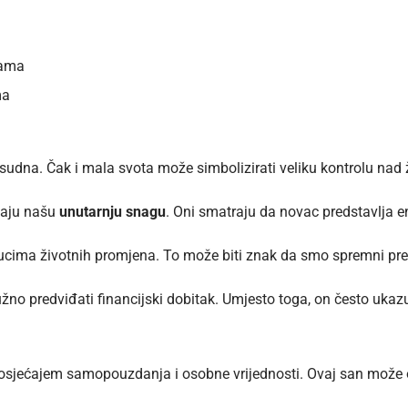
jama
ma
esudna. Čak i mala svota može simbolizirati veliku kontrolu nad
vaju našu
unutarnju snagu
. Oni smatraju da novac predstavlja e
ucima životnih promjena. To može biti znak da smo spremni
pre
no predviđati financijski dobitak. Umjesto toga, on često ukaz
osjećajem samopouzdanja i osobne vrijednosti. Ovaj san može o