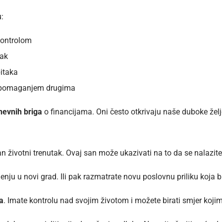
:
kontrolom
tak
bitaka
za pomaganjem drugima
evnih briga
o financijama. Oni često otkrivaju naše duboke želj
 životni trenutak. Ovaj san može ukazivati na to da se nalazit
enju u novi grad. Ili pak razmatrate novu poslovnu priliku koja b
a
. Imate kontrolu nad svojim životom i možete birati smjer kojim ž