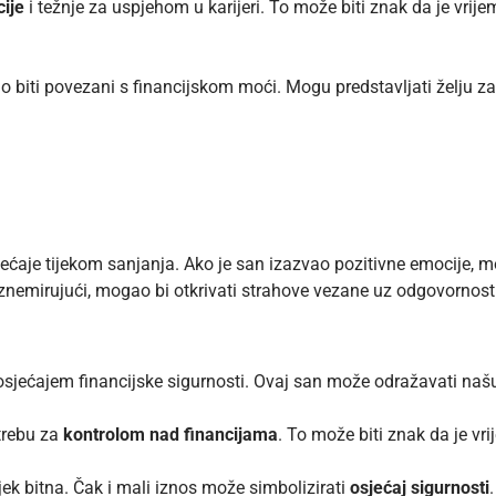
ije
i težnje za uspjehom u karijeri. To može biti znak da je vrij
 biti povezani s financijskom moći. Mogu predstavljati želju za
sjećaje tijekom sanjanja. Ako je san izazvao pozitivne emocije,
znemirujući, mogao bi otkrivati strahove vezane uz odgovornost i
sjećajem financijske sigurnosti. Ovaj san može odražavati našu
trebu za
kontrolom nad financijama
. To može biti znak da je vri
jek bitna. Čak i mali iznos može simbolizirati
osjećaj sigurnosti
.