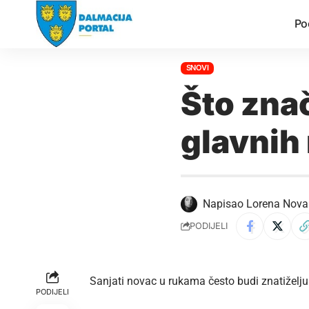
Po
SNOVI
Što zna
glavnih
Napisao
Lorena Nova
PODIJELI
Sanjati novac
u rukama često budi znatiželju 
PODIJELI