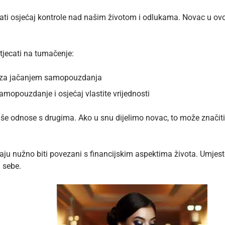
ati osjećaj kontrole nad našim životom i odlukama. Novac u ov
tjecati na tumačenje:
u za jačanjem samopouzdanja
samopouzdanje i osjećaj vlastite vrijednosti
aše odnose s drugima. Ako u snu dijelimo novac, to može znači
u nužno biti povezani s financijskim aspektima života. Umjesto
d sebe.