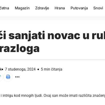
četna
Magazin
Zdravlje
Hrana
Putovanja
Snovi
či sanjati novac u r
 razloga
k
7 studenoga, 2024
5 min čitanja
i intrigu kod mnogih ljudi. Ovaj san može imati različita znače