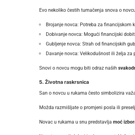
Evo nekoliko čestih tumačenja snova o novcu
Brojanje novca: Potreba za financijskom 
Dobivanje novca: Mogući financijski dobi
Gubljenje novca: Strah od financijskih gu
Davanje novca: Velikodušnost ili želja 
Snovi o novcu mogu biti odraz naših
svakodn
5. Životna raskrsnica
San o novcu u rukama često simbolizira važan
Možda razmišljate o promjeni posla ili preselj
Novac u rukama u snu predstavlja
moć izbor