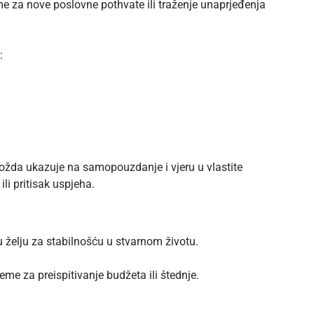
eme za nove poslovne pothvate ili traženje unaprjeđenja
:
 možda ukazuje na samopouzdanje i vjeru u vlastite
li pritisak uspjeha.
 želju za stabilnošću u stvarnom životu.
jeme za preispitivanje budžeta ili štednje.