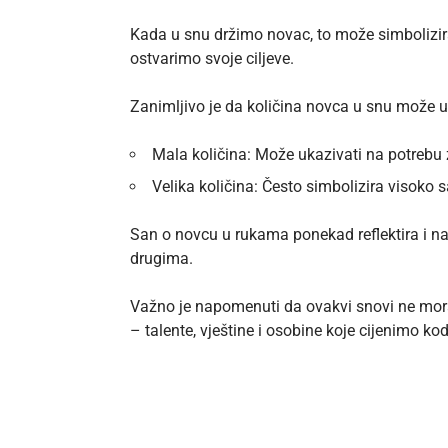
Kada u snu držimo novac, to može simbolizir
ostvarimo svoje ciljeve.
Zanimljivo je da količina novca u snu može u
Mala količina: Može ukazivati na potreb
Velika količina: Često simbolizira visoko 
San o novcu u rukama ponekad reflektira i n
drugima.
Važno je napomenuti da ovakvi snovi ne moraj
– talente, vještine i osobine koje cijenimo ko