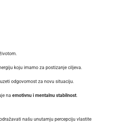
 životom.
nergiju koju imamo za postizanje ciljeva.
uzeti odgovornost za novu situaciju
.
uje na
emotivnu i mentalnu stabilnost
.
dražavati našu unutarnju percepciju vlastite