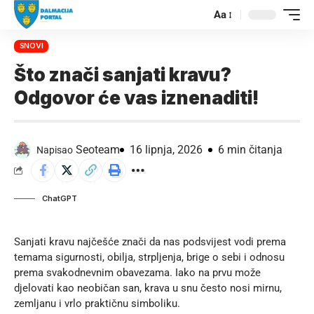
Aa
SNOVI
Što znači sanjati kravu?
Odgovor će vas iznenaditi!
Seoteam
16 lipnja, 2026
6 min čitanja
Napisao
ChatGPT
Sanjati kravu najčešće znači da nas podsvijest vodi prema
temama sigurnosti, obilja, strpljenja, brige o sebi i odnosu
prema svakodnevnim obavezama. Iako na prvu može
djelovati kao neobičan san, krava u snu često nosi mirnu,
zemljanu i vrlo praktičnu simboliku.