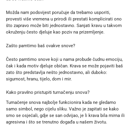
Možda nam podsvijest poručuje da trebamo usporiti,
provesti više vremena u prirodi ili prestati komplicirati ono
što zapravo može biti jednostavno. Sanjati kravu u takvom
okruženju često djeluje kao poziv na prizemljenje.
Zašto pamtimo baš ovakve snove?
Često pamtimo snove koji u nama probude čudnu emociju,
čak i kada motiv djeluje običan. Krava se može pojaviti baš
zato što predstavlja nešto jednostavno, ali duboko:
sigurnost, hranu, tijelo, dom i mir.
Kako pravilno pristupiti tumačenju snova?
Tumačenje snova najbolje funkcionira kada ne gledamo
samo simbol, nego cijelu sliku. Važno je zapitati se kako
smo se osjećali, gdje se san odvijao, je li krava bila mirna ili
agresivna i što se trenutno događa u našem životu.