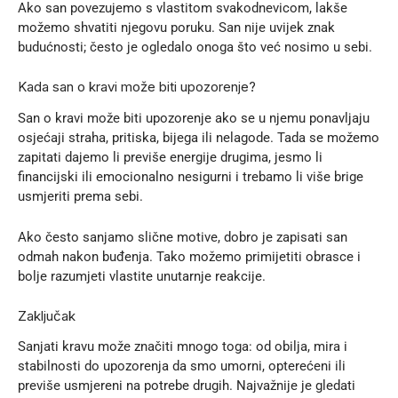
Ako san povezujemo s vlastitom svakodnevicom, lakše
možemo shvatiti njegovu poruku. San nije uvijek znak
budućnosti; često je ogledalo onoga što već nosimo u sebi.
Kada san o kravi može biti upozorenje?
San o kravi može biti upozorenje ako se u njemu ponavljaju
osjećaji straha, pritiska, bijega ili nelagode. Tada se možemo
zapitati dajemo li previše energije drugima, jesmo li
financijski ili emocionalno nesigurni i trebamo li više brige
usmjeriti prema sebi.
Ako često sanjamo slične motive, dobro je zapisati san
odmah nakon buđenja. Tako možemo primijetiti obrasce i
bolje razumjeti vlastite unutarnje reakcije.
Zaključak
Sanjati kravu može značiti mnogo toga: od obilja, mira i
stabilnosti do upozorenja da smo umorni, opterećeni ili
previše usmjereni na potrebe drugih. Najvažnije je gledati