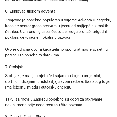
6. Zrinjevac tijekom adventa
Zrinjevac je posebno popularan u vrijeme Adventa u Zagrebu,
kada se centar grada pretvara u jednu od najljepših zimskih
šetnica. Uz hranu i glazbu, često se mogu pronaći prigodni
pokloni, dekoracije i lokalni proizvodi.
Ovo je odlična opcija kada želimo spojiti atmosferu, šetnju i
potragu za posebnim darovima.
7. Stolnjak
Stolnjak
je manji umjetnički sajam na kojem umjetnici,
obrtnici i dizajneri predstavljaju svoje radove. Baš zbog toga
ima ležernu, mladu i autorsku energiju.
Takvi sajmovi u Zagrebu posebno su dobri za otkrivanje
novih imena prije nego postanu šire poznata.
8. Zagreb Crafts Shop