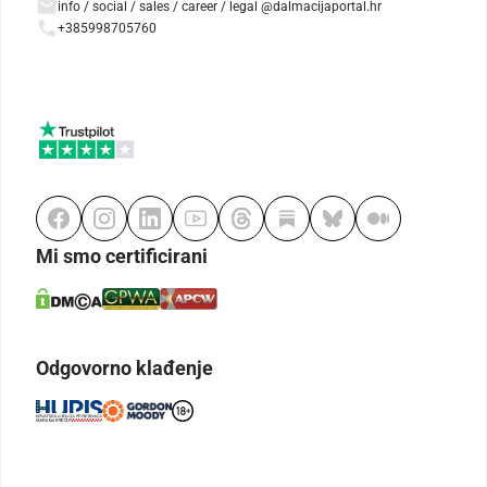
info / social / sales / career / legal @dalmacijaportal.hr
+385998705760
Mi smo certificirani
Odgovorno klađenje