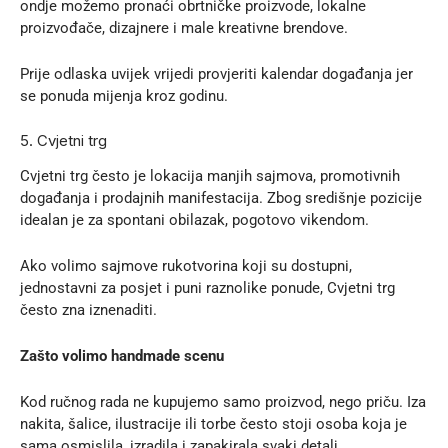
ondje možemo pronaći obrtničke proizvode, lokalne
proizvođače, dizajnere i male kreativne brendove.
Prije odlaska uvijek vrijedi provjeriti kalendar događanja jer
se ponuda mijenja kroz godinu.
5. Cvjetni trg
Cvjetni trg često je lokacija manjih sajmova, promotivnih
događanja i prodajnih manifestacija. Zbog središnje pozicije
idealan je za spontani obilazak, pogotovo vikendom.
Ako volimo sajmove rukotvorina koji su dostupni,
jednostavni za posjet i puni raznolike ponude, Cvjetni trg
često zna iznenaditi.
Zašto volimo handmade scenu
Kod ručnog rada ne kupujemo samo proizvod, nego priču. Iza
nakita, šalice, ilustracije ili torbe često stoji osoba koja je
sama osmislila, izradila i zapakirala svaki detalj.