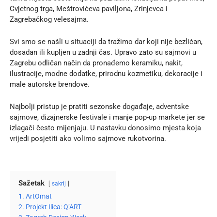
Cvjetnog trga, Meštrovićeva paviljona, Zrinjevca i
Zagrebačkog velesajma.
Svi smo se našli u situaciji da tražimo dar koji nije bezličan,
dosadan ili kupljen u zadnji čas. Upravo zato su sajmovi u
Zagrebu odličan način da pronađemo keramiku, nakit,
ilustracije, modne dodatke, prirodnu kozmetiku, dekoracije i
male autorske brendove.
Najbolji pristup je pratiti sezonske događaje, adventske
sajmove, dizajnerske festivale i manje pop-up markete jer se
izlagači često mijenjaju. U nastavku donosimo mjesta koja
vrijedi posjetiti ako volimo sajmove rukotvorina.
Sažetak
sakrij
1. ArtOmat
2. Projekt Ilica: Q’ART