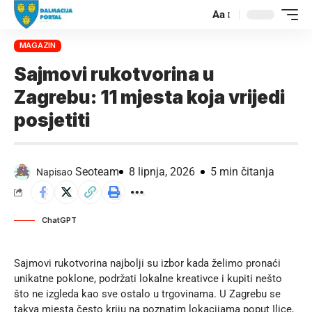
Aa
MAGAZIN
Sajmovi rukotvorina u
Zagrebu: 11 mjesta koja vrijedi
posjetiti
Seoteam
8 lipnja, 2026
5 min čitanja
Napisao
ChatGPT
Sajmovi rukotvorina najbolji su izbor kada želimo pronaći
unikatne poklone, podržati lokalne kreativce i kupiti nešto
što ne izgleda kao sve ostalo u trgovinama. U Zagrebu se
takva mjesta često kriju na poznatim lokacijama poput Ilice,