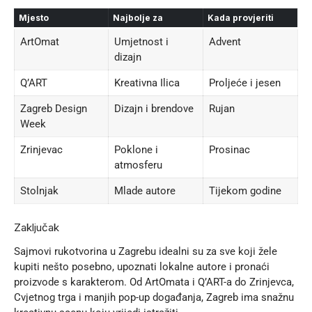
Mjesto
Najbolje za
Kada provjeriti
ArtOmat
Umjetnost i
Advent
dizajn
Q’ART
Kreativna Ilica
Proljeće i jesen
Zagreb Design
Dizajn i brendove
Rujan
Week
Zrinjevac
Poklone i
Prosinac
atmosferu
Stolnjak
Mlade autore
Tijekom godine
Zaključak
Sajmovi rukotvorina u Zagrebu idealni su za sve koji žele
kupiti nešto posebno, upoznati lokalne autore i pronaći
proizvode s karakterom. Od ArtOmata i Q’ART-a do Zrinjevca,
Cvjetnog trga i manjih pop-up događanja, Zagreb ima snažnu