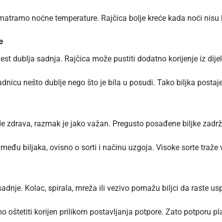
omatramo noćne temperature. Rajčica bolje kreće kada noći nisu h
e
est dublja sadnja. Rajčica može pustiti dodatno korijenje iz dijel
nicu nešto dublje nego što je bila u posudi. Tako biljka postaje 
e zdrava, razmak je jako važan. Pregusto posađene biljke zadržav
eđu biljaka, ovisno o sorti i načinu uzgoja. Visoke sorte traže v
adnje. Kolac, spirala, mreža ili vezivo pomažu biljci da raste us
 oštetiti korijen prilikom postavljanja potpore. Zato potporu p