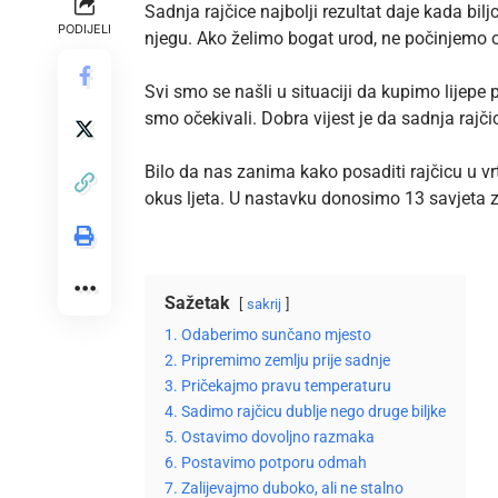
Sadnja rajčice najbolji rezultat daje kada bil
PODIJELI
njegu. Ako želimo bogat urod, ne počinjemo o
Svi smo se našli u situaciji da kupimo lijepe
smo očekivali. Dobra vijest je da sadnja rajč
Bilo da nas zanima kako posaditi rajčicu u vrtu
okus ljeta. U nastavku donosimo 13 savjeta za 
Sažetak
sakrij
1. Odaberimo sunčano mjesto
2. Pripremimo zemlju prije sadnje
3. Pričekajmo pravu temperaturu
4. Sadimo rajčicu dublje nego druge biljke
5. Ostavimo dovoljno razmaka
6. Postavimo potporu odmah
7. Zalijevajmo duboko, ali ne stalno