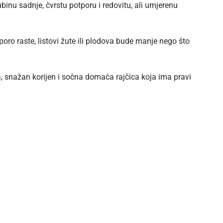
ubinu sadnje, čvrstu potporu i redovitu, ali umjerenu
oro raste, listovi žute ili plodova bude manje nego što
ka, snažan korijen i sočna
domaća rajčica
koja ima pravi