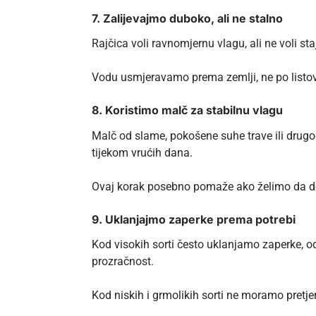
7. Zalijevajmo duboko, ali ne stalno
Rajčica voli ravnomjernu vlagu, ali ne voli sta
Vodu usmjeravamo prema zemlji, ne po listov
8. Koristimo malč za stabilnu vlagu
Malč od slame, pokošene suhe trave ili drugo
tijekom vrućih dana.
Ovaj korak posebno pomaže ako želimo da dom
9. Uklanjajmo zaperke prema potrebi
Kod visokih sorti često uklanjamo zaperke, od
prozračnost.
Kod niskih i grmolikih sorti ne moramo pretjer