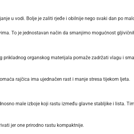
janje u vodi. Bolje je zaliti rjeđe i obilnije nego svaki dan po ma
ima. To je jednostavan način da smanjimo mogućnost gljivičnih
g prikladnog organskog materijala pomaže zadržati vlagu i smanj
aća rajčica ima ujednačen rast i manje stresa tijekom ljeta.
nosno male izboje koji rastu između glavne stabljike i lista. T
ivati jer one prirodno rastu kompaktnije.