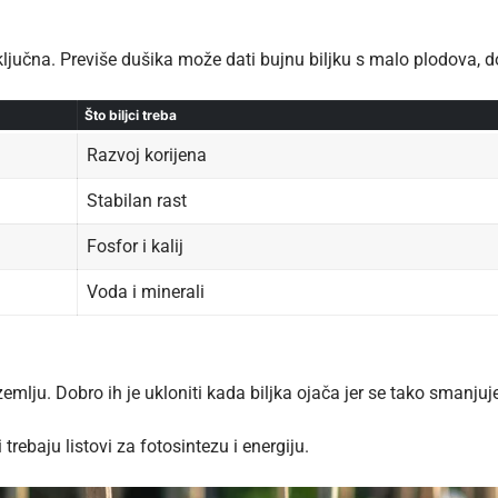
e ključna. Previše dušika može dati bujnu biljku s malo plodova, do
Što biljci treba
Razvoj korijena
Stabilan rast
Fosfor i kalij
Voda i minerali
u zemlju. Dobro ih je ukloniti kada biljka ojača jer se tako smanj
trebaju listovi za fotosintezu i energiju.