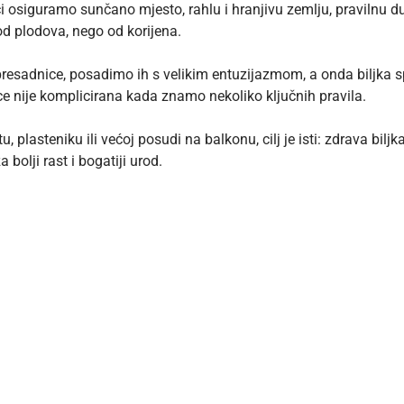
jci osiguramo sunčano mjesto, rahlu i hranjivu zemlju, pravilnu d
d plodova, nego od korijena.
 presadnice, posadimo ih s velikim entuzijazmom, a onda biljka sp
ice nije komplicirana kada znamo nekoliko ključnih pravila.
, plasteniku ili većoj posudi na balkonu, cilj je isti: zdrava bilj
bolji rast i bogatiji urod.