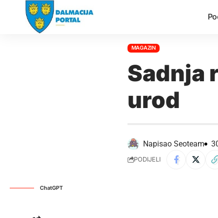
Po
MAGAZIN
Sadnja r
urod
Napisao
Seoteam
3
PODIJELI
ChatGPT