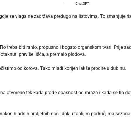
ChatGPT
dje se vlaga ne zadržava predugo na listovima. To smanjuje riz
lo treba biti rahlo, propusno i bogato organskom tvari. Prije sad
otaknuti previše lišća, a premalo plodova.
čistimo od korova. Tako mladi korijen lakše prodire u dubinu.
na otvoreno tek kada prođe opasnost od mraza i kada se tlo dovo
nakon hladnih proljetnih noći, dok u toplijim područjima sezona