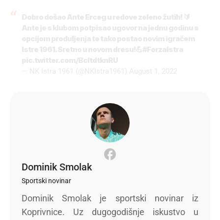
Dobro došao Ante Erceg u redove zeleno žutih! 🔰
Ante je s klubom potpisao ugovor na jednu godinu s
opcijom produljenja te tako postao novim igračem
Istre 1961. Sretno u novom dresu!💪
#ForzaIstra
pic.twitter.com/BcltdtknRU
— NK Istra 1961 (@NKIstra1961)
August 1, 2022
Dominik Smolak
Sportski novinar
Dominik Smolak je sportski novinar iz
Koprivnice. Uz dugogodišnje iskustvo u