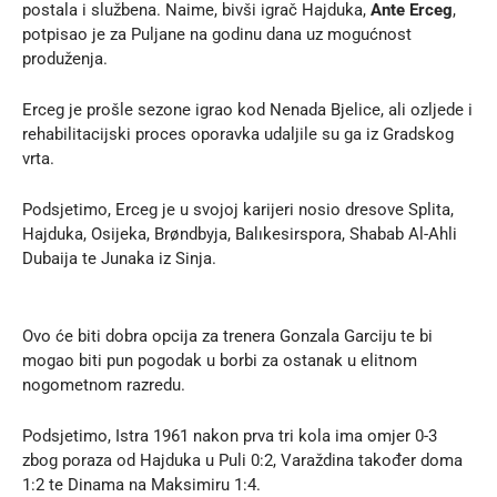
postala i službena. Naime, bivši igrač Hajduka,
Ante Erceg
,
potpisao je za Puljane na godinu dana uz mogućnost
produženja.
Erceg je prošle sezone igrao kod Nenada Bjelice, ali ozljede i
rehabilitacijski proces oporavka udaljile su ga iz Gradskog
vrta.
Podsjetimo, Erceg je u svojoj karijeri nosio dresove Splita,
Hajduka, Osijeka, Brøndbyja, Balıkesirspora, Shabab Al-Ahli
Dubaija te Junaka iz Sinja.
Ovo će biti dobra opcija za trenera Gonzala Garciju te bi
mogao biti pun pogodak u borbi za ostanak u elitnom
nogometnom razredu.
Podsjetimo, Istra 1961 nakon prva tri kola ima omjer 0-3
zbog poraza od Hajduka u Puli 0:2, Varaždina također doma
1:2 te Dinama na Maksimiru 1:4.