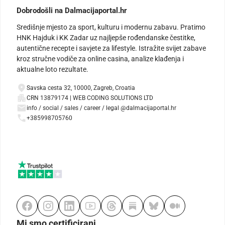
Dobrodošli na Dalmacijaportal.hr
Središnje mjesto za sport, kulturu i modernu zabavu. Pratimo
HNK Hajduk i KK Zadar uz najljepše rođendanske čestitke,
autentične recepte i savjete za lifestyle. Istražite svijet zabave
kroz stručne vodiče za online casina, analize klađenja i
aktualne loto rezultate.
Savska cesta 32, 10000, Zagreb, Croatia
CRN 13879174 | WEB CODING SOLUTIONS LTD
info / social / sales / career / legal @dalmacijaportal.hr
+385998705760
Mi smo certificirani