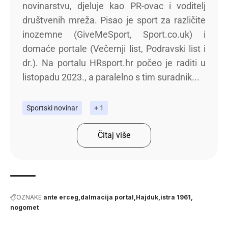
novinarstvu, djeluje kao PR-ovac i voditelj
društvenih mreža. Pisao je sport za različite
inozemne (GiveMeSport, Sport.co.uk) i
domaće portale (Večernji list, Podravski list i
dr.). Na portalu HRsport.hr počeo je raditi u
listopadu 2023., a paralelno s tim suradnik...
Sportski novinar
+ 1
Čitaj više
OZNAKE
ante erceg
dalmacija portal
Hajduk
istra 1961
nogomet