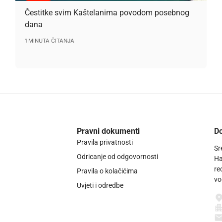
Čestitke svim Kaštelanima povodom posebnog
dana
1 MINUTA ČITANJA
Pravni dokumenti
Do
Pravila privatnosti
Sr
Odricanje od odgovornosti
Ha
re
Pravila o kolačićima
vo
Uvjeti i odredbe