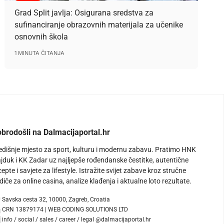
Grad Split javlja: Osigurana sredstva za
sufinanciranje obrazovnih materijala za učenike
osnovnih škola
1 MINUTA ČITANJA
brodošli na Dalmacijaportal.hr
edišnje mjesto za sport, kulturu i modernu zabavu. Pratimo HNK
jduk i KK Zadar uz najljepše rođendanske čestitke, autentične
cepte i savjete za lifestyle. Istražite svijet zabave kroz stručne
diče za online casina, analize klađenja i aktualne loto rezultate.
Savska cesta 32, 10000, Zagreb, Croatia
CRN 13879174 | WEB CODING SOLUTIONS LTD
info / social / sales / career / legal @dalmacijaportal.hr