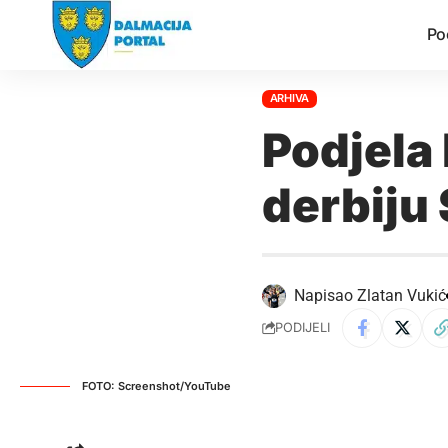
Po
ARHIVA
Podjela
derbiju
Napisao
Zlatan Vukić
PODIJELI
FOTO: Screenshot/YouTube