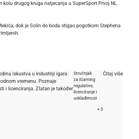
 kolu drugog kruga natjecanja u SuperSport Prvoj NL.
Mekića, dok je Solin do boda stigao pogotkom Stephena
imljenih.
dina iskustva u industriji igara
Stručnjak
Čitaj više
za iGaming
lobodnom vremenu. Poznaje
regulative,
i licenciranja. Zlatan je također
licenciranje i
usklađenost
+ 3