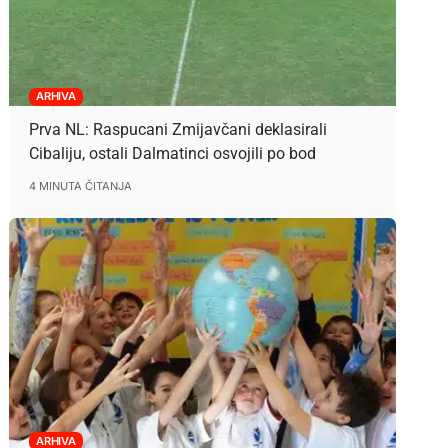
ARHIVA
Prva NL: Raspucani Zmijavčani deklasirali
Cibaliju, ostali Dalmatinci osvojili po bod
4 MINUTA ČITANJA
ARHIVA