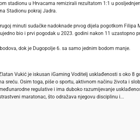
m stadionu u Hrvacama remizirali rezultatom 1:1 u posljednjem
na Stadionu pokraj Jadra.
drugoj minuti sudačke nadoknade prvog dijela pogotkom Filipa 
e ujedno bio i prvi pogodak u 2023. godini nakon 11 uzastopno pr
9 bodova, dok je Dugopolje 6. sa samo jednim bodom manje.
Zlatan Vukić je iskusan iGaming Voditelj usklađenosti s oko 8 go
na sreću. Osim toga, piše o sportu, aktivnom načinu života i s
međunarodne regulative i ima duboko razumijevanje usklađenosti 
strastveni maratonac, što odražava njegovu disciplinu i...