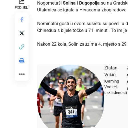
Nogometaši
Solina
i
Dugopolja
su na Gradsko
PODIJELI
Utakmica se igrala u Hrvacama zbog radova 
Nominalni gosti u ovom susretu su poveli u 
Chinedua s bijele točke u 71. minuti. To im j
Nakon 22 kola, Solin zauzima 4. mjesto s 2
Zlatan
Vukić
iGaming
Voditelj
usklađenosti