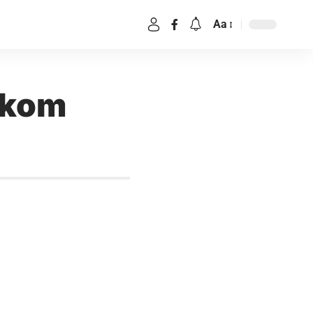
Aa
skom