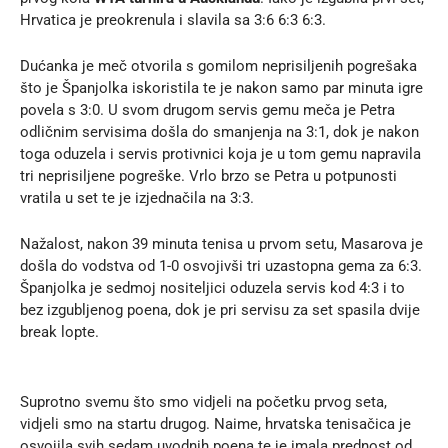
Hrvatica je preokrenula i slavila sa 3:6 6:3 6:3.
Dućanka je meč otvorila s gomilom neprisiljenih pogrešaka
što je Španjolka iskoristila te je nakon samo par minuta igre
povela s 3:0. U svom drugom servis gemu meča je Petra
odličnim servisima došla do smanjenja na 3:1, dok je nakon
toga oduzela i servis protivnici koja je u tom gemu napravila
tri neprisiljene pogreške. Vrlo brzo se Petra u potpunosti
vratila u set te je izjednačila na 3:3.
Nažalost, nakon 39 minuta tenisa u prvom setu, Masarova je
došla do vodstva od 1-0 osvojivši tri uzastopna gema za 6:3.
Španjolka je sedmoj nositeljici oduzela servis kod 4:3 i to
bez izgubljenog poena, dok je pri servisu za set spasila dvije
break lopte.
Suprotno svemu što smo vidjeli na početku prvog seta,
vidjeli smo na startu drugog. Naime, hrvatska tenisačica je
osvojila svih sedam uvodnih poena te je imala prednost od