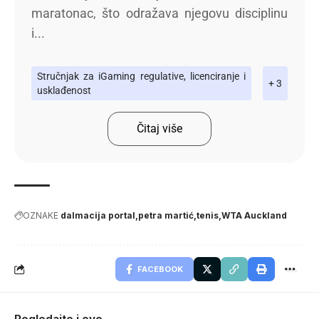
maratonac, što odražava njegovu disciplinu
i...
Stručnjak za iGaming regulative, licenciranje i
+ 3
usklađenost
Čitaj više
OZNAKE
dalmacija portal
petra martić
tenis
WTA Auckland
FACEBOOK
Pogledajte i ovo