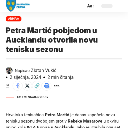
Aa
ARHIVA
Petra Martić pobjedom u
Aucklandu otvorila novu
tenisku sezonu
Zlatan Vukić
Napisao
2 siječnja, 2024
2 min čitanja
FOTO: Shutterstock
Hrvatska tenisačica
Petra Martić
je danas započela novu
tenisku sezonu dvobojem protiv
Rebeke Masarove
u okviru
prvog kola
WTA turnira u Aucklandu
. Iako je izgubila prvi set,