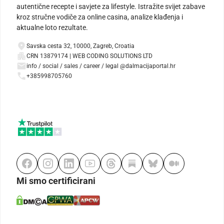
autentične recepte i savjete za lifestyle. Istražite svijet zabave
kroz stručne vodiče za online casina, analize klađenja i
aktualne loto rezultate.
Savska cesta 32, 10000, Zagreb, Croatia
CRN 13879174 | WEB CODING SOLUTIONS LTD
info / social / sales / career / legal @dalmacijaportal.hr
+385998705760
Mi smo certificirani