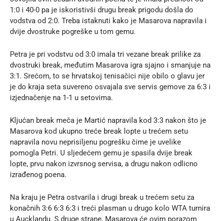
1:0 i 40-0 pa je iskoristivši drugu break prigodu došla do
vodstva od 2:0. Treba istaknuti kako je Masarova napravila i
dvije dvostruke pogreške u tom gemu.
Petra je pri vodstvu od 3:0 imala tri vezane break prilike za
dvostruki break, međutim Masarova igra sjajno i smanjuje na
3:1. Srećom, to se hrvatskoj tenisačici nije obilo o glavu jer
je do kraja seta suvereno osvajala sve servis gemove za 6:3 i
izjednačenje na 1-1 u setovima.
Kljućan break meča je Martić napravila kod 3:3 nakon što je
Masarova kod ukupno treće break lopte u trećem setu
napravila novu neprisiljenu pogrešku čime je uvelike
pomogla Petri. U sljedećem gemu je spasila dvije break
lopte, prvu nakon izvrsnog servisa, a drugu nakon odlicno
izrađenog poena.
Na kraju je Petra ostvarila i drugi break u trećem setu za
konačnih 3:6 6:3 6:3 i treći plasman u drugo kolo WTA turnira
u Aucklandu. S druge strane, Masarova će ovim porazom