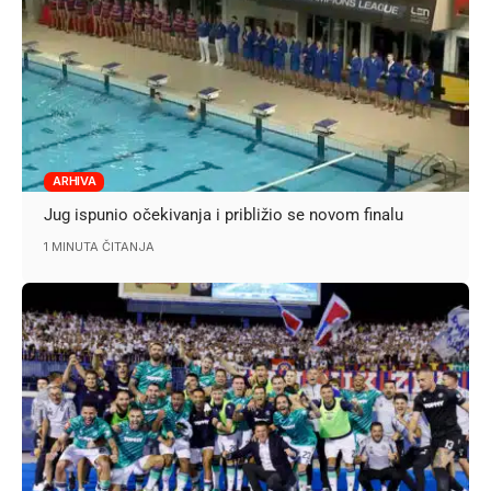
ARHIVA
Jug ispunio očekivanja i približio se novom finalu
1 MINUTA ČITANJA